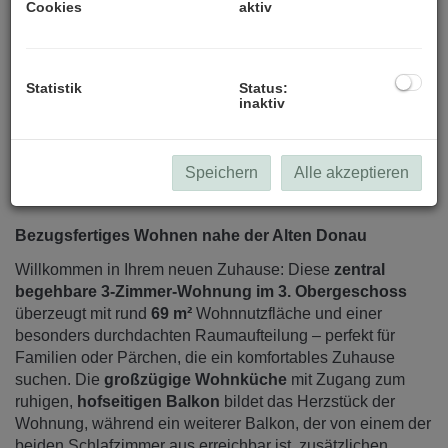
Cookies
aktiv
Statistik
Status:
inaktiv
Speichern
Alle akzeptieren
Beschreibung
Bezugsfertiges Wohnen nahe der Alten Donau
Willkommen in Ihrem neuen Zuhause: Diese
zentral
begehbare 3-Zimmer-Wohnung im 3. Obergeschoss
überzeugt mit rund
69 m²
Wohnnutzfläche und einer
besonders durchdachten Raumaufteilung – perfekt für
Familien oder Pärchen, die ein komfortables Zuhause
suchen. Die
großzügige Wohnküche
mit Zugang zum
ruhigen,
hofseitigen Balkon
bildet das Herzstück der
Wohnung, während ein weiterer Balkon, der von einem der
beiden Schlafzimmer aus erreichbar ist, zusätzlichen