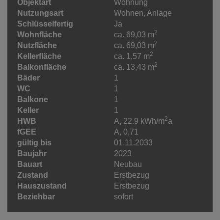
Objektart
Wohnung
Nutzungsart
Wohnen
Anlage
Schlüsselfertig
Ja
2
Wohnfläche
ca. 69,03 m
2
Nutzfläche
ca. 69,03 m
2
Kellerfläche
ca. 1,57 m
2
Balkonfläche
ca. 13,43 m
Bäder
1
WC
1
Balkone
1
Keller
1
2
HWB
A, 22.9 kWh/m
a
fGEE
A, 0,71
gültig bis
01.11.2033
Baujahr
2023
Bauart
Neubau
Zustand
Erstbezug
Hauszustand
Erstbezug
Beziehbar
sofort