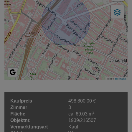
Tiles ©
basemap.at
Kaufpreis
498.800,00 €
Zimmer
3
2
Fläche
ca. 69,03 m
Objektnr.
1939/216507
Vermarktungsart
Kauf