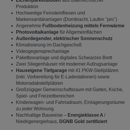
Eichenparkettböden
aus österreichischer
Produktion
Hochwertige Feinsteinfliesen und
Markensanitäranlagen (Dornbracht, Laufen "pro")
Angenehme
Fußbodenheizung mittels Fernwärme
Photovoltaikanlage
für Allgemeinflächen
Außenliegender, elektrischer Sonnenschutz
Klimatisierung im Dachgeschoß
Videogegensprechanlage
Paketboxanlage und digitales Schwarzes Brett
Zwei Stiegenhäuser mit moderner Aufzugsanlage
Hauseigene Tiefgarage
mit 41 PKW-Stellplätzen
(inkl. Vorbereitung für E-Ladestationen) sowie
Motorradabstellplätzen
Großzügiger Gemeinschaftsraum mit Garten, Küche,
Spiel- und Freizeitbereichen
Kinderwagen- und Fahrradraum, Einlagerungsräume
zu jeder Wohnung
Nachhaltige Bauweise –
Energieklasse A
/
Niedrigenergiehaus,
DGNB Gold zertifiziert