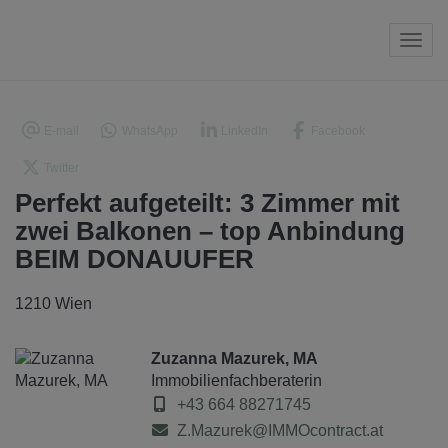
Navi
E-mail
WhatsApp
LinkedIn
Facebook
Twitter
Perfekt aufgeteilt: 3 Zimmer mit
zwei Balkonen – top Anbindung
BEIM DONAUUFER
1210 Wien
Zuzanna Mazurek, MA
Immobilienfachberaterin
+43 664 88271745
Z.Mazurek@IMMOcontract.at