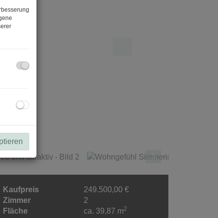
erbesserung
ogene
erer
ptieren
Kaufpreis
249.500,00 €
Zimmer
2
2
Fläche
ca. 39,87 m