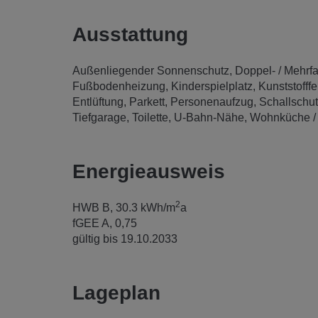
Ausstattung
Außenliegender Sonnenschutz
Doppel- / Mehrf
Fußbodenheizung
Kinderspielplatz
Kunststofffe
Entlüftung
Parkett
Personenaufzug
Schallschut
Tiefgarage
Toilette
U-Bahn-Nähe
Wohnküche / 
Energieausweis
2
HWB
B, 30.3 kWh/m
a
fGEE
A, 0,75
gültig bis
19.10.2033
Lageplan