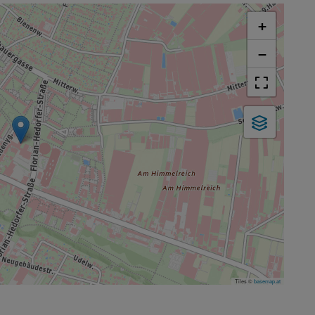
+
−
Tiles ©
basemap.at