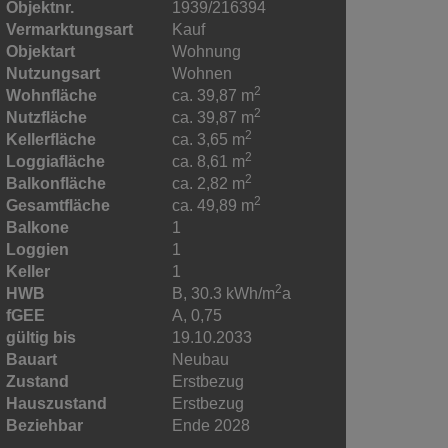
Objektnr.
1939/216394
Vermarktungsart
Kauf
Objektart
Wohnung
Nutzungsart
Wohnen
2
Wohnfläche
ca. 39,87 m
2
Nutzfläche
ca. 39,87 m
2
Kellerfläche
ca. 3,65 m
2
Loggiafläche
ca. 8,61 m
2
Balkonfläche
ca. 2,82 m
2
Gesamtfläche
ca. 49,89 m
Balkone
1
Loggien
1
Keller
1
2
HWB
B, 30.3 kWh/m
a
fGEE
A, 0,75
gültig bis
19.10.2033
Bauart
Neubau
Zustand
Erstbezug
Hauszustand
Erstbezug
Beziehbar
Ende 2028