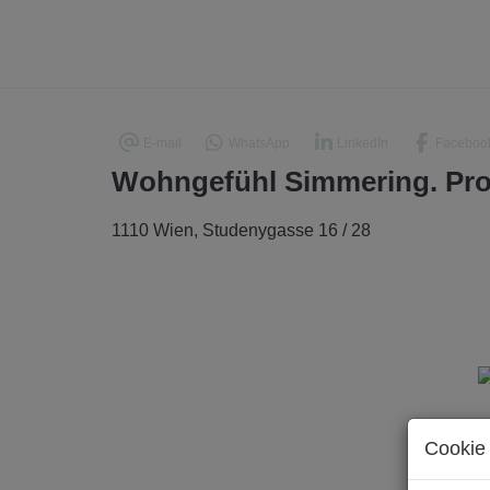
E-mail
WhatsApp
LinkedIn
Faceboo
Wohngefühl Simmering. Provi
1110 Wien
, Studenygasse 16 / 28
Cookie 