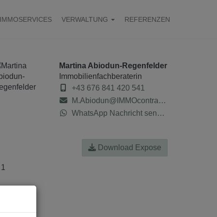
IMMOSERVICES
VERWALTUNG
REFERENZEN
Martina Abiodun-Regenfelder
Immobilienfachberaterin
+43 676 841 420 541
M.Abiodun@IMMOcontract.at
WhatsApp Nachricht senden
Download Expose