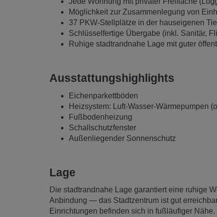
Jede Wohnung mit privater Freifläche (Log
Möglichkeit zur Zusammenlegung von Einh
37 PKW‑Stellplätze in der hauseigenen Ti
Schlüsselfertige Übergabe (inkl. Sanitär, Fl
Ruhige stadtrandnahe Lage mit guter öffen
Ausstattungshighlights
Eichenparkettböden
Heizsystem: Luft-Wasser-Wärmepumpen (o
Fußbodenheizung
Schallschutzfenster
Außenliegender Sonnenschutz
Lage
Die stadtrandnahe Lage garantiert eine ruhige Wo
Anbindung — das Stadtzentrum ist gut erreichbar
Einrichtungen befinden sich in fußläufiger Nähe. 