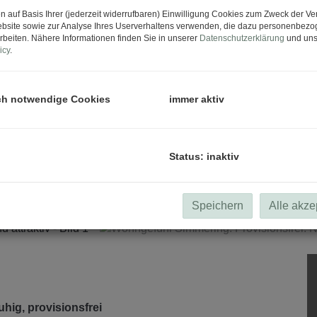
n auf Basis Ihrer (jederzeit widerrufbaren) Einwilligung Cookies zum Zweck der V
bsite sowie zur Analyse Ihres Userverhaltens verwenden, die dazu personenbez
rbeiten. Nähere Informationen finden Sie in unserer
Datenschutzerklärung
und uns
icy
.
ch notwendige Cookies
immer aktiv
Status: inaktiv
Speichern
Alle akze
hig, provisionsfrei