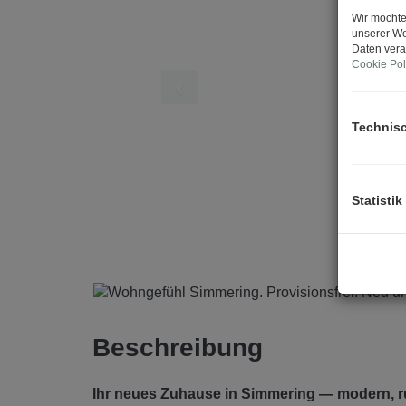
Wir möchte
unserer We
Daten vera
Cookie Pol
Technis
Statistik
Beschreibung
Ihr neues Zuhause in Simmering — modern, ru