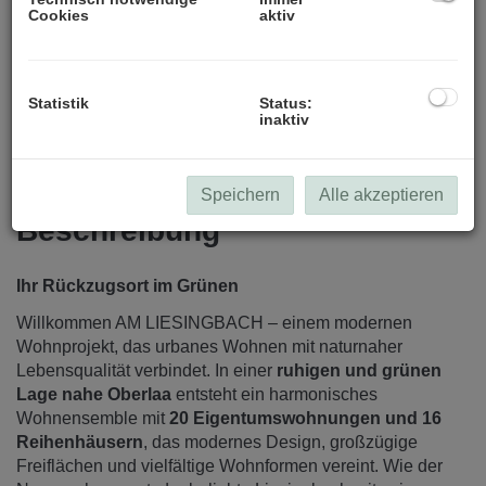
Cookies
aktiv
Statistik
Status:
inaktiv
Speichern
Alle akzeptieren
Beschreibung
Ihr Rückzugsort im Grünen
Willkommen AM LIESINGBACH – einem modernen
Wohnprojekt, das urbanes Wohnen mit naturnaher
Lebensqualität verbindet. In einer
ruhigen und grünen
Lage nahe Oberlaa
entsteht ein harmonisches
Wohnensemble mit
20 Eigentumswohnungen und 16
Reihenhäusern
, das modernes Design, großzügige
Freiflächen und vielfältige Wohnformen vereint. Wie der