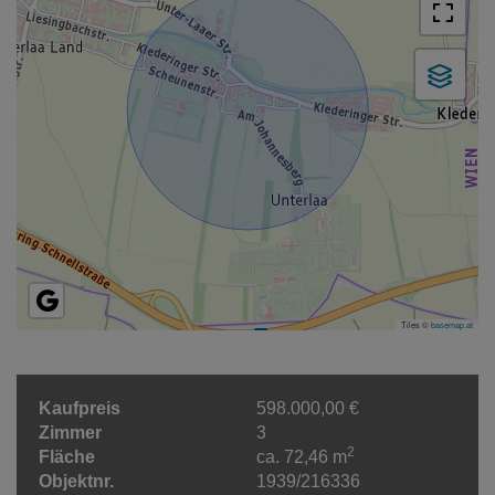
Tiles ©
basemap.at
Kaufpreis
598.000,00 €
Zimmer
3
2
Fläche
ca. 72,46 m
Objektnr.
1939/216336