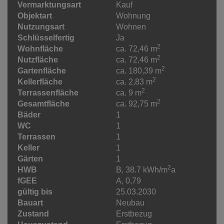
Vermarktungsart
Kauf
Objektart
Wohnung
Nutzungsart
Wohnen
Schlüsselfertig
Ja
2
Wohnfläche
ca. 72,46 m
2
Nutzfläche
ca. 72,46 m
2
Gartenfläche
ca. 180,39 m
2
Kellerfläche
ca. 2,83 m
2
Terrassenfläche
ca. 9 m
2
Gesamtfläche
ca. 92,75 m
Bäder
1
WC
1
Terrassen
1
Keller
1
Gärten
1
2
HWB
B, 38.7 kWh/m
a
fGEE
A, 0,79
gültig bis
25.03.2030
Bauart
Neubau
Zustand
Erstbezug