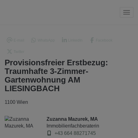
Navi
E-mail
WhatsApp
LinkedIn
Facebook
Twitter
Provisionsfreier Erstbezug:
Traumhafte 3-Zimmer-
Gartenwohnung AM
LIESINGBACH
1100 Wien
Zuzanna Mazurek, MA
Immobilienfachberaterin
+43 664 88271745