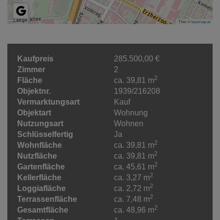
Tiles ©
basemap.at
Kaufpreis
285.500,00 €
Zimmer
2
2
Fläche
ca. 39,81 m
Objektnr.
1939/216208
Vermarktungsart
Kauf
Objektart
Wohnung
Nutzungsart
Wohnen
Schlüsselfertig
Ja
2
Wohnfläche
ca. 39,81 m
2
Nutzfläche
ca. 39,81 m
2
Gartenfläche
ca. 45,61 m
2
Kellerfläche
ca. 3,27 m
2
Loggiafläche
ca. 2,72 m
2
Terrassenfläche
ca. 7,48 m
2
Gesamtfläche
ca. 48,96 m