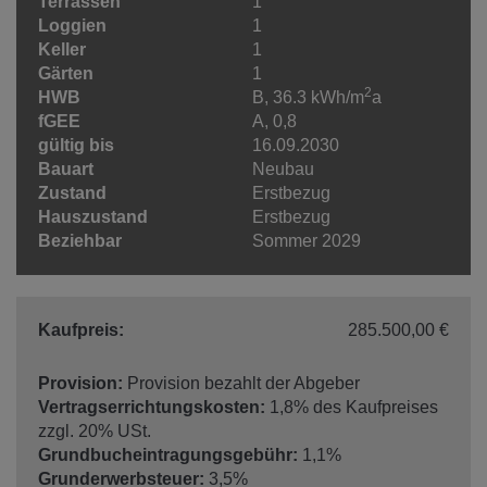
Terrassen
1
Loggien
1
Keller
1
Gärten
1
2
HWB
B, 36.3 kWh/m
a
fGEE
A, 0,8
gültig bis
16.09.2030
Bauart
Neubau
Zustand
Erstbezug
Hauszustand
Erstbezug
Beziehbar
Sommer 2029
Kaufpreis:
285.500,00 €
Provision:
Provision bezahlt der Abgeber
Vertragserrichtungskosten:
1,8% des Kaufpreises
zzgl. 20% USt.
Grundbucheintragungsgebühr:
1,1%
Grunderwerbsteuer:
3,5%