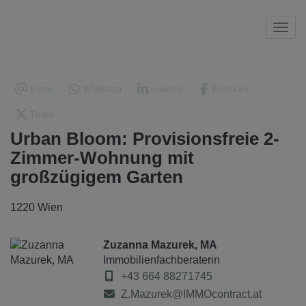
Navi
E-mail
WhatsApp
LinkedIn
Facebook
Twitter
Urban Bloom: Provisionsfreie 2-
Zimmer-Wohnung mit
großzügigem Garten
1220 Wien
Zuzanna Mazurek, MA
Immobilienfachberaterin
+43 664 88271745
Z.Mazurek@IMMOcontract.at