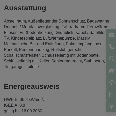
Ausstattung
Abstellraum
Außenliegender Sonnenschutz
Badewanne
Doppel- / Mehrfachverglasung
Fahrradraum
Fernwärme
Fliesen
Fußbodenheizung
Grünblick
Kabel / Satelliten-
TV
Kinderspielplatz
Luftwärmepumpe
Massiv
Mechanische Be- und Entlüftung
Paketempfangsbox
Parkett
Personenaufzug
Rollstuhlgerecht
Schallschutzfenster
Schlüsselfertig mit Bodenplatte
Schlüsselfertig mit Keller
Seniorengerecht
Stahlbeton
Tiefgarage
Toilette
Energieausweis
2
HWB
B, 36.3 kWh/m
a
fGEE
A, 0,8
gültig bis
16.09.2030