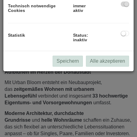
Technisch notwendige
immer
Cookies
aktiv
Statistik
Status:
inaktiv
Beschreibung
Speichern
Alle akzeptieren
Aufblühen im Herzen der Donaustadt
Mit Urban Bloom entsteht ein Neubauprojekt,
das
zeitgemäßes Wohnen mit urbanem
Lebensgefühl
verbindet und insgesamt
33 hochwertige
Eigentums- und Vorsorgewohnungen
umfasst.
Moderne Architektur, durchdachte
Grundrisse
und
helle Wohnräume
schaffen ein Zuhause,
das sich flexibel an unterschiedliche Lebenssituationen
anpasst – ob für Singles, Paare, Familien oder Investoren.