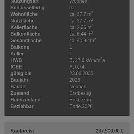
Nutzungsart
Wohnen
Schlüsselfertig
Ja
2
Wohnfläche
ca. 37,7 m
2
Nutzfläche
ca. 37,7 m
2
Kellerfläche
ca. 2,66 m
2
Balkonfläche
ca. 6,44 m
2
Gesamtfläche
ca. 40,92 m
Balkone
1
Keller
1
2
HWB
B, 27.6 kWh/m
a
fGEE
A, 0,74
gültig bis
23.06.2035
Baujahr
2026
Bauart
Neubau
Zustand
Erstbezug
Hauszustand
Erstbezug
Beziehbar
Ende 2028
Kaufpreis:
237.500,00 €