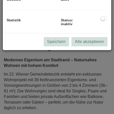
Statistik
Status:
inaktiv
Speichern
Alle akzeptieren
Beschreibung
Modernes Eigentum am Stadtrand – Naturnahes
Wohnen mit hohem Komfort
Im 22. Wiener Gemeindebezirk entsteht ein exklusives
Wohnprojekt mit 36 freifinanzierten Eigentums- und
Vorsorgewohnungen in Größen von 2 bis 4 Zimmern (36–
91 m²). Die Wohnungen sind ideal für Singles, Paare und
Familien und bieten private Außenflächen wie Balkone,
Terrassen oder Gärten – perfekt, um die Nähe zur Natur
täglich zu erleben.