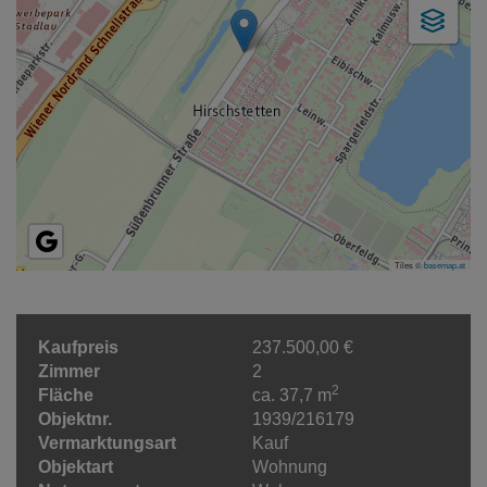
Tiles ©
basemap.at
Kaufpreis
237.500,00 €
Zimmer
2
2
Fläche
ca. 37,7 m
Objektnr.
1939/216179
Vermarktungsart
Kauf
Objektart
Wohnung