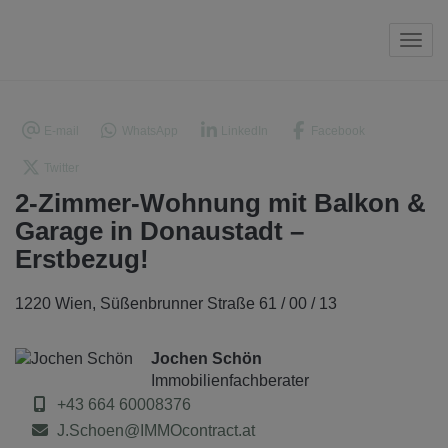
Navi
E-mail
WhatsApp
LinkedIn
Facebook
Twitter
2-Zimmer-Wohnung mit Balkon &
Garage in Donaustadt –
Erstbezug!
1220 Wien
, Süßenbrunner Straße 61 / 00 / 13
Jochen Schön
Immobilienfachberater
+43 664 60008376
J.Schoen@IMMOcontract.at