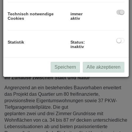
Technisch notwendige
immer
Cookies
aktiv
Statistik
Status:
inaktiv
Beschreibung
Speichern
Alle akzeptieren
Ihr Zuhause zwischen Stadt und Natur
Angrenzend an ein bestehendes Bauvorhaben erweitert
das Projekt das Quartier um 80 freifinanzierte,
provisionsfreie Eigentumswohnungen sowie 37 PKW-
Tiefgaragenstellplätze. Die gut
geplanten zwei und drei Zimmer Grundrisse mit
Wohnflächen von ca. 34 bis 87 m² decken unterschiedliche
Lebenssituationen ab und bieten praxisorientierte