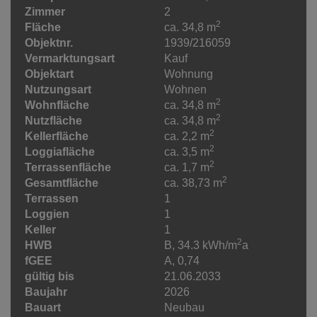
Zimmer
2
2
Fläche
ca. 34,8 m
Objektnr.
1939/216059
Vermarktungsart
Kauf
Objektart
Wohnung
Nutzungsart
Wohnen
2
Wohnfläche
ca. 34,8 m
2
Nutzfläche
ca. 34,8 m
2
Kellerfläche
ca. 2,2 m
2
Loggiafläche
ca. 3,5 m
2
Terrassenfläche
ca. 1,7 m
2
Gesamtfläche
ca. 38,73 m
Terrassen
1
Loggien
1
Keller
1
2
HWB
B, 34.3 kWh/m
a
fGEE
A, 0,74
gültig bis
21.06.2033
Baujahr
2026
Bauart
Neubau