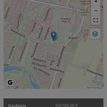
+
−
Tiles ©
basemap.at
Kaufpreis
242.500,00 €