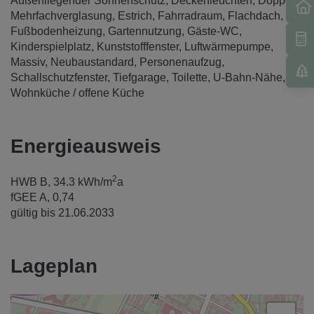
Außenliegender Sonnenschutz
Deckenleuchten
Doppel- /
Mehrfachverglasung
Estrich
Fahrradraum
Flachdach
Fußbodenheizung
Gartennutzung
Gäste-WC
Kinderspielplatz
Kunststofffenster
Luftwärmepumpe
Massiv
Neubaustandard
Personenaufzug
Schallschutzfenster
Tiefgarage
Toilette
U-Bahn-Nähe
Wohnküche / offene Küche
Energieausweis
2
HWB
B, 34.3 kWh/m
a
fGEE
A, 0,74
gültig bis
21.06.2033
Lageplan