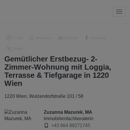
Navi
E-mail
WhatsApp
LinkedIn
Facebook
Twitter
Gemütlicher Erstbezug- 2-
Zimmer-Wohnung mit Loggia,
Terrasse & Tiefgarage in 1220
Wien
1220 Wien
, Wulzendorfstraße 101 / 58
Zuzanna Mazurek, MA
Immobilienfachberaterin
+43 664 88271745