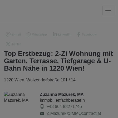
Navi
E-mail
WhatsApp
LinkedIn
Facebook
Twitter
Top Erstbezug: 2-Zi Wohnung mit
Garten, Terrasse, Tiefgarage & U-
Bahn Nähe in 1220 Wien!
1220 Wien
, Wulzendorfstraße 101 / 14
Zuzanna Mazurek, MA
Immobilienfachberaterin
+43 664 88271745
Z.Mazurek@IMMOcontract.at