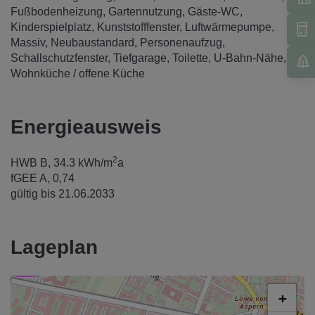
Fußbodenheizung
Gartennutzung
Gäste-WC
Kinderspielplatz
Kunststofffenster
Luftwärmepumpe
Massiv
Neubaustandard
Personenaufzug
Schallschutzfenster
Tiefgarage
Toilette
U-Bahn-Nähe
Wohnküche / offene Küche
Energieausweis
2
HWB
B, 34.3 kWh/m
a
fGEE
A, 0,74
gültig bis
21.06.2033
Lageplan
+