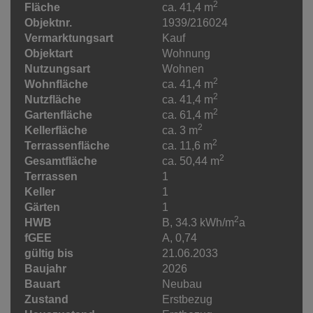
2
Fläche
ca. 41,4 m
Objektnr.
1939/216024
Vermarktungsart
Kauf
Objektart
Wohnung
Nutzungsart
Wohnen
2
Wohnfläche
ca. 41,4 m
2
Nutzfläche
ca. 41,4 m
2
Gartenfläche
ca. 61,4 m
2
Kellerfläche
ca. 3 m
2
Terrassenfläche
ca. 11,6 m
2
Gesamtfläche
ca. 50,44 m
Terrassen
1
Keller
1
Gärten
1
2
HWB
B, 34.3 kWh/m
a
fGEE
A, 0,74
gültig bis
21.06.2033
Baujahr
2026
Bauart
Neubau
Zustand
Erstbezug