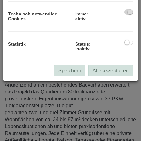
Technisch notwendige
immer
Cookies
aktiv
Statistik
Status:
inaktiv
Beschreibung
Speichern
Alle akzeptieren
Ihr Zuhause zwischen Stadt und Natur
Angrenzend an ein bestehendes Bauvorhaben erweitert
das Projekt das Quartier um 80 freifinanzierte,
provisionsfreie Eigentumswohnungen sowie 37 PKW-
Tiefgaragenstellplätze. Die gut
geplanten zwei und drei Zimmer Grundrisse mit
Wohnflächen von ca. 34 bis 87 m² decken unterschiedliche
Lebenssituationen ab und bieten praxisorientierte
Raumaufteilungen. Jede Einheit verfügt über eine private
Außenfläche – Loggia, Balkon, Terrasse oder Eigengarten