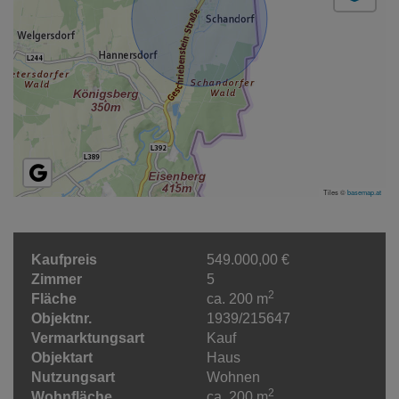
Tiles ©
basemap.at
Kaufpreis
549.000,00 €
Zimmer
5
2
Fläche
ca. 200 m
Objektnr.
1939/215647
Vermarktungsart
Kauf
Objektart
Haus
Nutzungsart
Wohnen
2
Wohnfläche
ca. 200 m