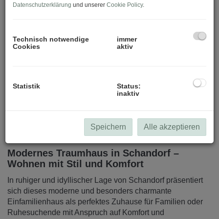
Datenschutzerklärung
und unserer
Cookie Policy
.
Technisch notwendige
immer
Haus Ansicht
Cookies
aktiv
Statistik
Status:
inaktiv
Beschreibung
Speichern
Alle akzeptieren
Modernes Traumhaus in Schandorf –
Wohnen mit Stil und Komfort
In ruhiger und idyllischer Lage von Schandorf präsentiert
sich dieses moderne und besonders charmante
Einfamilienhaus als perfektes Zuhause für Familien oder
Ruhesuchende mit Anspruch auf Komfort und