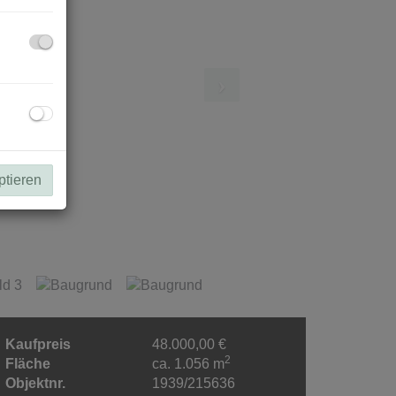
ptieren
Kaufpreis
48.000,00 €
2
Fläche
ca. 1.056 m
Objektnr.
1939/215636