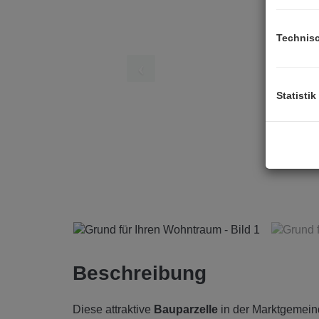
Technis
Statistik
Beschreibung
Diese attraktive
Bauparzelle
in der Marktgemeind