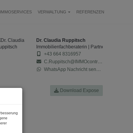
IMMOSERVICES
VERWALTUNG
REFERENZEN
Dr. Claudia Ruppitsch
Immobilienfachberaterin | Partnerin der IMMO
+43 664 8316957
C.Ruppitsch@IMMOcontract.at
WhatsApp Nachricht senden
Download Expose
erbesserung
ogene
erer