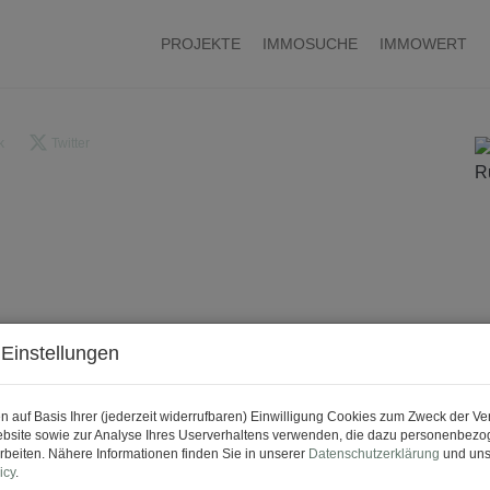
PROJEKTE
IMMOSUCHE
IMMOWERT
k
Twitter
Einstellungen
n auf Basis Ihrer (jederzeit widerrufbaren) Einwilligung Cookies zum Zweck der V
bsite sowie zur Analyse Ihres Userverhaltens verwenden, die dazu personenbez
rbeiten. Nähere Informationen finden Sie in unserer
Datenschutzerklärung
und uns
icy
.