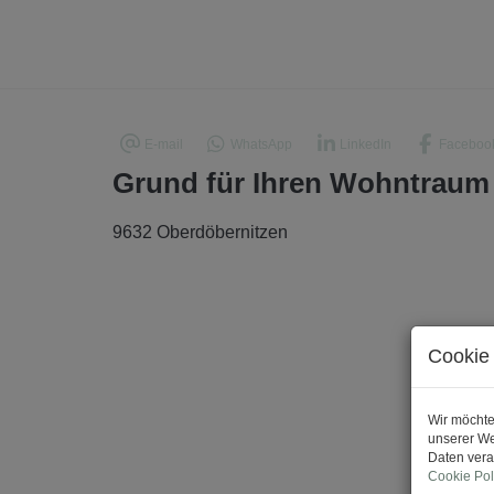
E-mail
WhatsApp
LinkedIn
Faceboo
Grund für Ihren Wohntraum
9632 Oberdöbernitzen
Cookie 
Wir möchte
unserer We
Daten vera
Cookie Pol