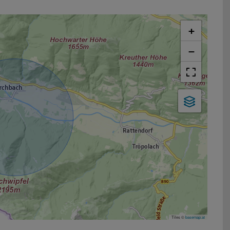
+
−
Tiles ©
basemap.at