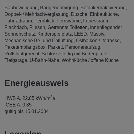
Baubewilligung
Baugenehmigung
Betonkernaktivierung
Doppel- / Mehrfachverglasung
Dusche
Einbauküche
Fahrradraum
Fernblick
Fernwärme
Fitnessraum
Flachdach
Fliesen
Getrennte Toiletten
Innenliegender
Sonnenschutz
Kinderspielplatz
LEED
Massiv
Mechanische Be- und Entlüftung
Ostbalkon / -terrasse
Paketempfangsbox
Parkett
Personenaufzug
Rollstuhlgerecht
Schlüsselfertig mit Bodenplatte
Tiefgarage
U-Bahn-Nähe
Wohnküche / offene Küche
Energieausweis
2
HWB
A, 22.85 kWh/m
a
fGEE
A, 0,85
gültig bis
15.01.2034