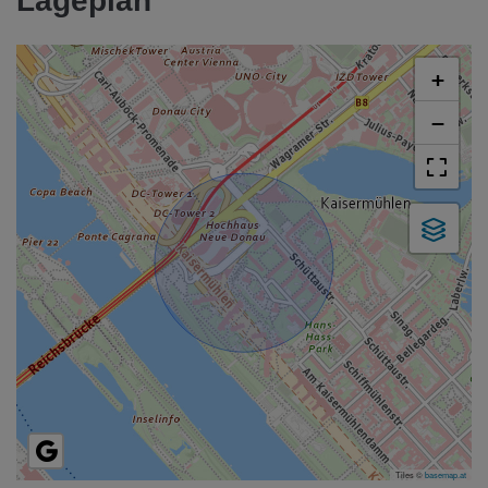
Lageplan
+
−
Tiles ©
basemap.at