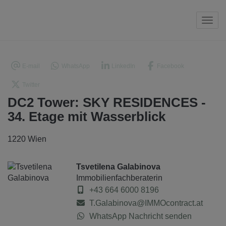
Navi
E-mail
WhatsApp
LinkedIn
Facebook
Twitter
DC2 Tower: SKY RESIDENCES -
34. Etage mit Wasserblick
1220 Wien
Tsvetilena Galabinova
Immobilienfachberaterin
+43 664 6000 8196
T.Galabinova@IMMOcontract.at
WhatsApp Nachricht senden