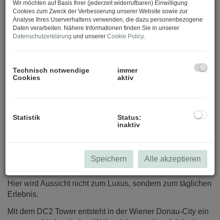
Wir möchten auf Basis Ihrer (jederzeit widerrufbaren) Einwilligung
Cookies zum Zweck der Verbesserung unserer Website sowie zur
Analyse Ihres Userverhaltens verwenden, die dazu personenbezogene
Daten verarbeiten. Nähere Informationen finden Sie in unserer
Datenschutzerklärung
und unserer
Cookie Policy
.
Technisch notwendige
immer
Beschreibung
Cookies
aktiv
Wiens neues Landmark für Wohnen in luftiger Höhe
Statistik
Status:
Im DC Tower 2 beginnt Wohnen dort, wo die Stadt in Weite
inaktiv
übergeht. Hoch über Wien entfalten sich exklusive
Wohnungen mit einem Panorama, das seinesgleichen
sucht: Der Blick schweift über die Skyline, folgt der Donau
Speichern
Alle akzeptieren
– dem mächtigen „Megawasser“ der Stadt – und reicht bis
weit über urbane und landschaftliche Horizonte hinaus.
Hier wird Aussicht nicht zum Luxus, sondern zum täglichen
Erlebnis.
Mit dem DC2 Tower entsteht in der Wiener Donau-City ein