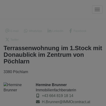
Navi
E-mail
WhatsApp
LinkedIn
Facebook
Twitter
Terrassenwohnung im 1.Stock mit
Donaublick im Zentrum von
Pöchlarn
3380 Pöchlarn
Hermine Brunner
Immobilienfachberaterin
+43 664 819 18 14
H.Brunner@IMMOcontract.at