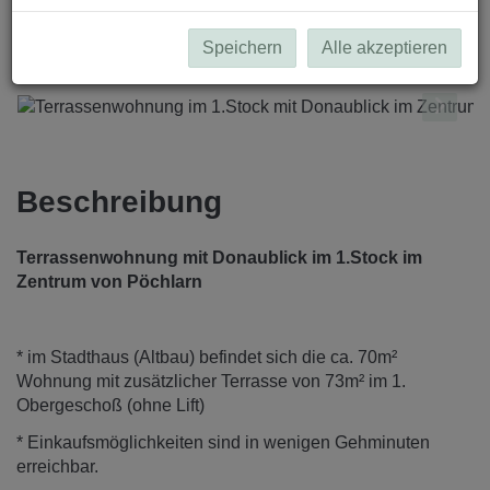
Speichern
Alle akzeptieren
Beschreibung
Terrassenwohnung mit Donaublick im 1.Stock im
Zentrum von Pöchlarn
* im Stadthaus (Altbau) befindet sich die ca. 70m²
Wohnung mit zusätzlicher Terrasse von 73m² im 1.
Obergeschoß (ohne Lift)
* Einkaufsmöglichkeiten sind in wenigen Gehminuten
erreichbar.