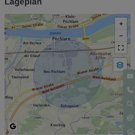
Lageplan
+
−
Tiles ©
basemap.at