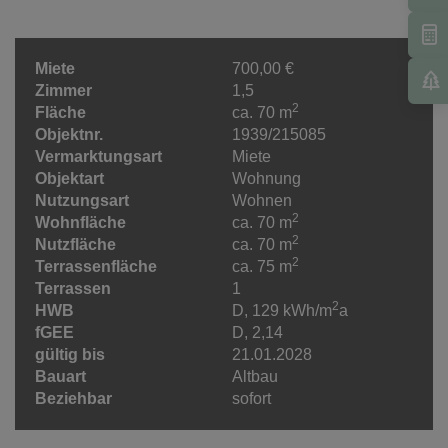
Miete
700,00 €
Zimmer
1,5
2
Fläche
ca. 70 m
Objektnr.
1939/215085
Vermarktungsart
Miete
Objektart
Wohnung
Nutzungsart
Wohnen
2
Wohnfläche
ca. 70 m
2
Nutzfläche
ca. 70 m
2
Terrassenfläche
ca. 75 m
Terrassen
1
2
HWB
D, 129 kWh/m
a
fGEE
D, 2,14
gültig bis
21.01.2028
Bauart
Altbau
Beziehbar
sofort