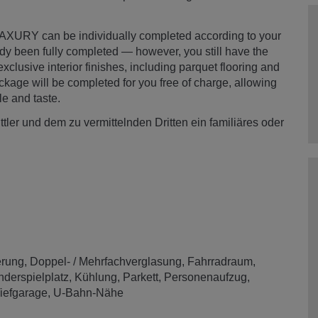
 LAXURY can be individually completed according to your
ady been fully completed — however, you still have the
xclusive interior finishes, including parquet flooring and
ckage will be completed for you free of charge, allowing
le and taste.
ler und dem zu vermittelnden Dritten ein familiäres oder
erung
Doppel- / Mehrfachverglasung
Fahrradraum
nderspielplatz
Kühlung
Parkett
Personenaufzug
iefgarage
U-Bahn-Nähe