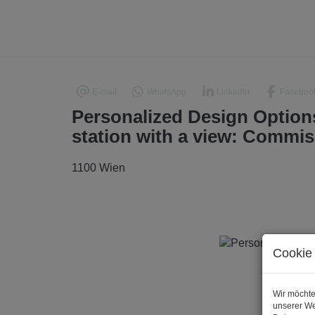
E-mail
WhatsApp
LinkedIn
Faceboo
Personalized Design Options:
station with a view: Commis
1100 Wien
Cookie 
Wir möchte
unserer We