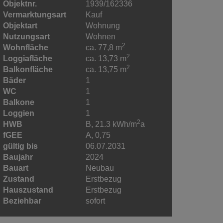
Objektnr.
1939/162336
Vermarktungsart
Kauf
Objektart
Wohnung
Nutzungsart
Wohnen
2
Wohnfläche
ca. 77,8 m
2
Loggiafläche
ca. 13,73 m
2
Balkonfläche
ca. 13,75 m
Bäder
1
WC
1
Balkone
1
Loggien
1
2
HWB
B, 21.3 kWh/m
a
fGEE
A, 0,75
gültig bis
06.07.2031
Baujahr
2024
Bauart
Neubau
Zustand
Erstbezug
Hauszustand
Erstbezug
Beziehbar
sofort