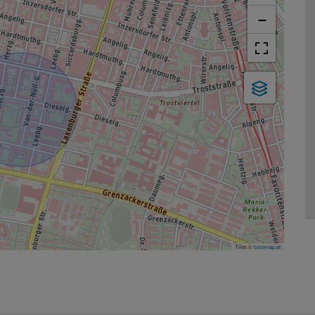
−
Tiles ©
basemap.at