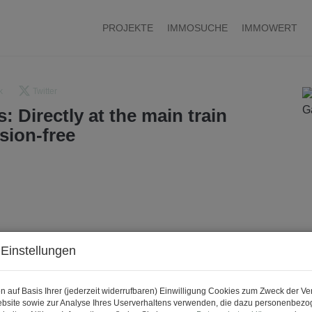
PROJEKTE
IMMOSUCHE
IMMOWERT
k
Twitter
 Directly at the main train
sion-free
Einstellungen
n auf Basis Ihrer (jederzeit widerrufbaren) Einwilligung Cookies zum Zweck der V
bsite sowie zur Analyse Ihres Userverhaltens verwenden, die dazu personenbez