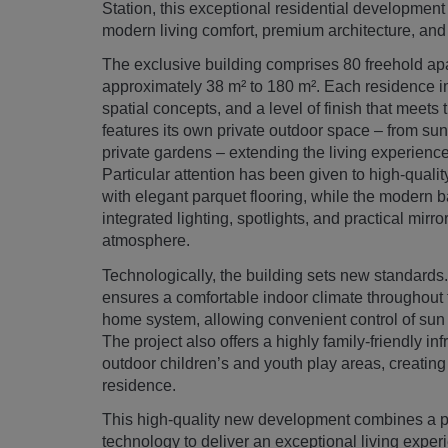
Station, this exceptional residential developme
modern living comfort, premium architecture, and a
The exclusive building comprises 80 freehold apa
approximately 38 m² to 180 m². Each residence im
spatial concepts, and a level of finish that meet
features its own private outdoor space – from su
private gardens – extending the living experience 
Particular attention has been given to high-qualit
with elegant parquet flooring, while the modern 
integrated lighting, spotlights, and practical mir
atmosphere.
Technologically, the building sets new standards. 
ensures a comfortable indoor climate throughout 
home system, allowing convenient control of sun 
The project also offers a highly family-friendly in
outdoor children’s and youth play areas, creating
residence.
This high-quality new development combines a pri
technology to deliver an exceptional living exper