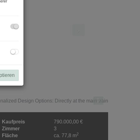
erer
ptieren
Kaufpreis
790.000,00 €
Zimmer
3
2
Fläche
ca. 77,8 m