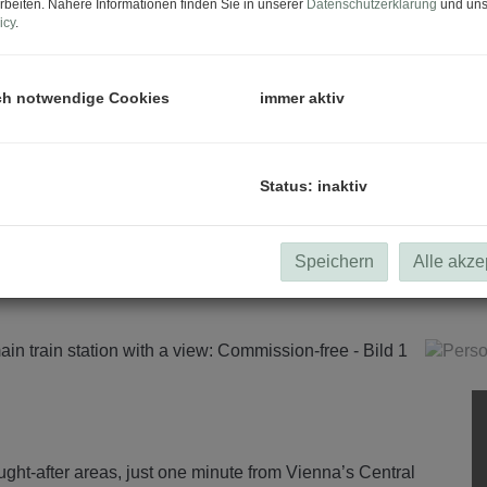
rbeiten. Nähere Informationen finden Sie in unserer
Datenschutzerklärung
und uns
icy
.
ch notwendige Cookies
immer aktiv
Status: inaktiv
Speichern
Alle akze
ht-after areas, just one minute from Vienna’s Central