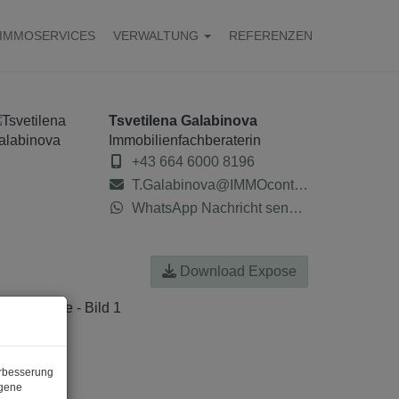
IMMOSERVICES
VERWALTUNG
REFERENZEN
Tsvetilena Galabinova
Immobilienfachberaterin
+43 664 6000 8196
T.Galabinova@IMMOcontract.at
WhatsApp Nachricht senden
Download Expose
erbesserung
ogene