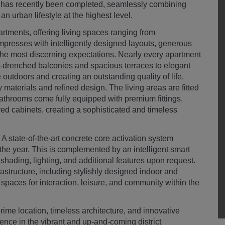
nt has recently been completed, seamlessly combining
n urban lifestyle at the highest level.
rtments, offering living spaces ranging from
presses with intelligently designed layouts, generous
s the most discerning expectations. Nearly every apartment
n-drenched balconies and spacious terraces to elegant
outdoors and creating an outstanding quality of life.
y materials and refined design. The living areas are fitted
bathrooms come fully equipped with premium fittings,
rored cabinets, creating a sophisticated and timeless
A state-of-the-art concrete core activation system
the year. This is complemented by an intelligent smart
shading, lighting, and additional features upon request.
frastructure, including stylishly designed indoor and
 spaces for interaction, leisure, and community within the
me location, timeless architecture, and innovative
ience in the vibrant and up-and-coming district