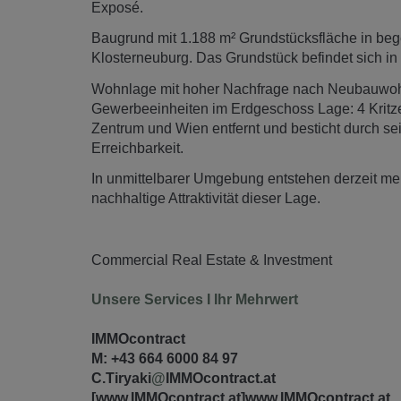
Exposé.
Baugrund mit 1.188 m² Grundstücksfläche in bege
Klosterneuburg. Das Grundstück befindet sich in n
Wohnlage mit hoher Nachfrage nach Neubauwoh
Gewerbeeinheiten im Erdgeschoss Lage: 4 Kritze
Zentrum und Wien entfernt und besticht durch se
Erreichbarkeit.
In unmittelbarer Umgebung entstehen derzeit me
nachhaltige Attraktivität dieser Lage.
Commercial Real Estate & Investment
Unsere Services I Ihr Mehrwert
IMMOcontract
M: +43 664 6000 84 97
C.Tiryaki
@
IMMOcontract.at
[www.IMMOcontract.at]
www.IMMOcontract.at