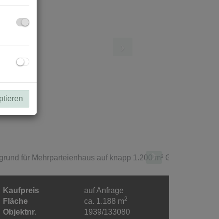
ptieren
Kaufpreis
auf Anfrage
2
Fläche
ca. 1.188 m
Objektnr.
1939/133080