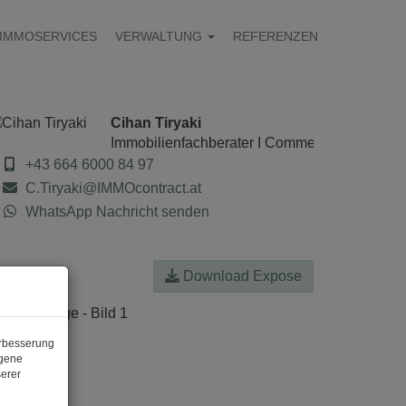
IMMOSERVICES
VERWALTUNG
REFERENZEN
Cihan Tiryaki
Immobilienfachberater I Commercial Real Est
+43 664 6000 84 97
C.Tiryaki@IMMOcontract.at
WhatsApp Nachricht senden
Download Expose
erbesserung
ogene
erer