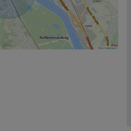
Tiles ©
basemap.at