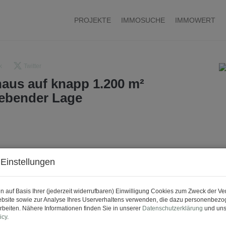
PROJEKTE
IMMOSUCHE
IMMOWERT
k
Twitter
aus auf knapp 1.200 m²
rebender Lage
Einstellungen
n auf Basis Ihrer (jederzeit widerrufbaren) Einwilligung Cookies zum Zweck der V
bsite sowie zur Analyse Ihres Userverhaltens verwenden, die dazu personenbez
rbeiten. Nähere Informationen finden Sie in unserer
Datenschutzerklärung
und uns
icy
.