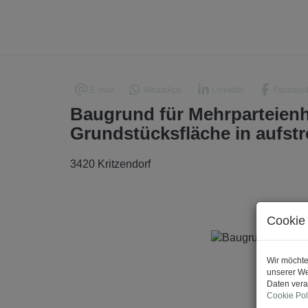
E-mail
WhatsApp
LinkedIn
Faceboo
Baugrund für Mehrparteienh
Grundstücksfläche in aufst
3420 Kritzendorf
Cookie 
Wir möchte
unserer We
Daten vera
Cookie Pol