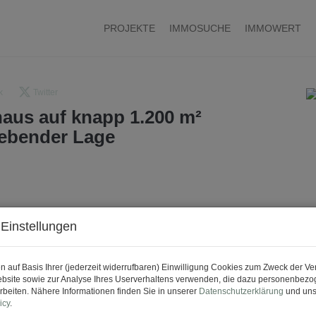
PROJEKTE
IMMOSUCHE
IMMOWERT
k
Twitter
aus auf knapp 1.200 m²
rebender Lage
Einstellungen
n auf Basis Ihrer (jederzeit widerrufbaren) Einwilligung Cookies zum Zweck der V
bsite sowie zur Analyse Ihres Userverhaltens verwenden, die dazu personenbez
rbeiten. Nähere Informationen finden Sie in unserer
Datenschutzerklärung
und uns
icy
.