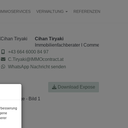
IMMOSERVICES
VERWALTUNG
REFERENZEN
Cihan Tiryaki
Immobilienfachberater I Commercial Real Est
+43 664 6000 84 97
C.Tiryaki@IMMOcontract.at
WhatsApp Nachricht senden
Download Expose
erbesserung
ogene
erer