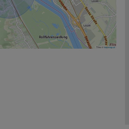
Tiles ©
basemap.at