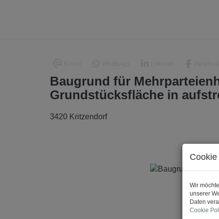
E-mail
WhatsApp
LinkedIn
Faceboo
Baugrund für Mehrparteienh
Grundstücksfläche in aufst
3420 Kritzendorf
Cookie 
Wir möchte
unserer We
Daten vera
Cookie Pol