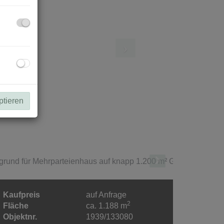
ptieren
Kaufpreis
auf Anfrage
2
Fläche
ca. 1.188 m
Objektnr.
1939/133080