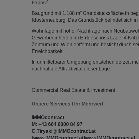
Exposé.
Baugrund mit 1.188 m² Grundstücksfläche in bege
Klosterneuburg. Das Grundstück befindet sich in n
Wohnlage mit hoher Nachfrage nach Neubauwoh
Gewerbeeinheiten im Erdgeschoss Lage: 4 Kritze
Zentrum und Wien entfernt und besticht durch se
Erreichbarkeit.
In unmittelbarer Umgebung entstehen derzeit me
nachhaltige Attraktivität dieser Lage.
Commercial Real Estate & Investment
Unsere Services I Ihr Mehrwert
IMMOcontract
M: +43 664 6000 84 97
C.Tiryaki
@
IMMOcontract.at
[www.IMMOcontract.at]
www.IMMOcontract.at