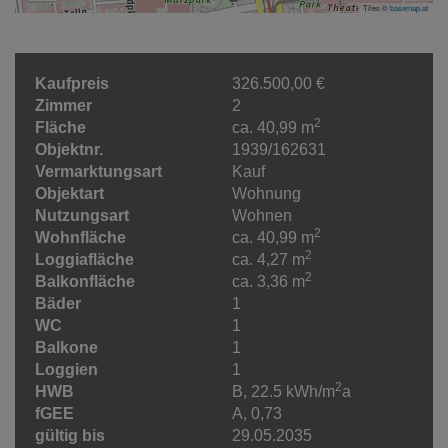
Tiles ©
basemap.at
Kaufpreis
326.500,00 €
Zimmer
2
2
Fläche
ca. 40,99 m
Objektnr.
1939/162631
Vermarktungsart
Kauf
Objektart
Wohnung
Nutzungsart
Wohnen
2
Wohnfläche
ca. 40,99 m
2
Loggiafläche
ca. 4,27 m
2
Balkonfläche
ca. 3,36 m
Bäder
1
WC
1
Balkone
1
Loggien
1
2
HWB
B, 22.5 kWh/m
a
fGEE
A, 0,73
gültig bis
29.05.2035