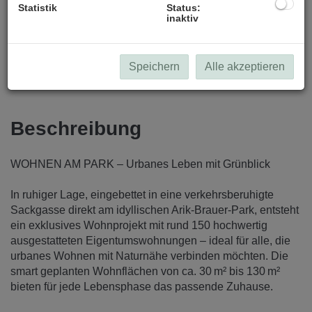
Statistik
Status:
inaktiv
Speichern
Alle akzeptieren
Beschreibung
WOHNEN AM PARK – Urbanes Leben mit Grünblick
In ruhiger Lage, eingebettet in eine verkehrsberuhigte
Sackgasse direkt am idyllischen Arik-Brauer-Park, entsteht
ein exklusives Wohnprojekt mit rund 150 hochwertig
ausgestatteten Eigentumswohnungen – ideal für alle, die
urbanes Wohnen mit Naturnähe verbinden möchten. Die
smart geplanten Wohnflächen von ca. 30 m² bis 130 m²
bieten für jede Lebensphase das passende Zuhause.