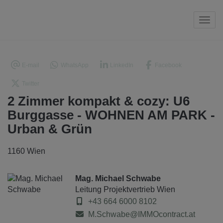
Navi
E-mail
WhatsApp
LinkedIn
Facebook
Twitter
2 Zimmer kompakt & cozy: U6
Burggasse - WOHNEN AM PARK -
Urban & Grün
1160 Wien
Mag. Michael Schwabe
Leitung Projektvertrieb Wien
+43 664 6000 8102
M.Schwabe@IMMOcontract.at