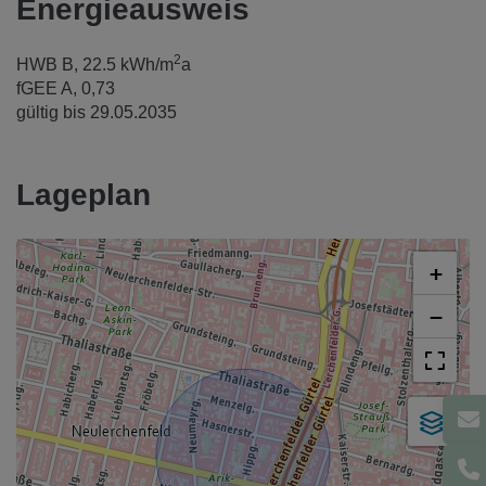
Energieausweis
2
HWB
B, 22.5 kWh/m
a
fGEE
A, 0,73
gültig bis
29.05.2035
Lageplan
+
−