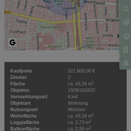
Tiles ©
basemap.at
Kaufpreis
321.900,00 €
Zimmer
2
2
Fläche
ca. 43,34 m
Objektnr.
1939/162632
Vermarktungsart
Kauf
Objektart
Wohnung
Nutzungsart
Wohnen
2
Wohnfläche
ca. 43,34 m
2
Loggiafläche
ca. 2,73 m
2
Balkonfläche
ca. 0,39 m