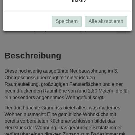
inaktiv
Speichern
Alle akzeptieren
Beschreibung
Diese hochwertig ausgeführte Neubauwohnung im 3.
Obergeschoss überzeugt mit einer idealen
Raumaufteilung, großzügigen Fensterflächen und einer
beeindruckenden Raumhöhe von rund 2,80 Metern, die für
ein besonders angenehmes Wohngefühl sorgt.
Der durchdachte Grundriss bietet alles, was modernes
Wohnen ausmacht: Eine gemütliche Wohnküche mit
bereits vorbereiteten Küchenanschlüssen bildet das
Herzstück der Wohnung. Das geräumige Schlafzimmer
verfügt über einen direkten Zugang zum Badezimmer mit