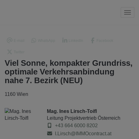
Navi
E-mail
WhatsApp
LinkedIn
Facebook
Twitter
Viel Sonne, kompakter Grundriss,
optimale Verkehrsanbindung
nahe 7. Bezirk (NEU)
1160 Wien
Mag. Ines Lirsch-Toifl
Leitung Projektvertrieb Österreich
+43 664 6000 8202
I.Lirsch@IMMOcontract.at