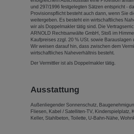
erfolgreichem Abschlussfall eine Provision anfäl
und 297/1996 festgelegten Sätzen entspricht - d
Provisionspflicht besteht auch dann, wenn Sie di
weitergeben. Es besteht ein wirtschaftliches Nah
wir als Doppelmakler tätig sind. Die Vertragser
ARNOLD Rechtsanwälte GmbH, Stoß im Himmel 1
Kaufpreises zzgl. 20 % USt. sowie Barauslagen
Wir weisen darauf hin, dass zwischen dem Vermitt
wirtschaftliches Naheverhältnis besteht.
Der Vermittler ist als Doppelmakler tätig.
Ausstattung
Außenliegender Sonnenschutz
Baugenehmigu
Fliesen
Kabel / Satelliten-TV
Kinderspielplatz
K
Keller
Stahlbeton
Toilette
U-Bahn-Nähe
Wohnk