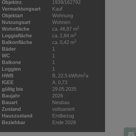
Objektnr.
1939/162792
Vermarktungsart
Kauf
Objektart
Wohnung
Nutzungsart
Wohnen
2
Wohnfläche
ca. 46,87 m
2
Loggiafläche
ca. 2,84 m
2
Balkonfläche
ca. 0,42 m
Bäder
1
WC
1
Balkone
1
Loggien
1
2
HWB
B, 22.5 kWh/m
a
fGEE
A, 0,73
gültig bis
29.05.2035
Baujahr
2026
Bauart
Neubau
Zustand
vollsaniert
Hauszustand
Erstbezug
Beziehbar
Ende 2028