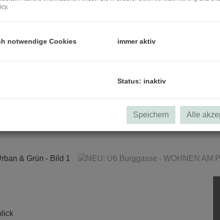
icy
.
ch notwendige Cookies
immer aktiv
Status: inaktiv
Speichern
Alle akze
lick