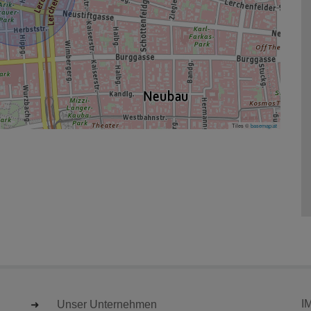
Tiles ©
basemap.at
I
Unser Unternehmen