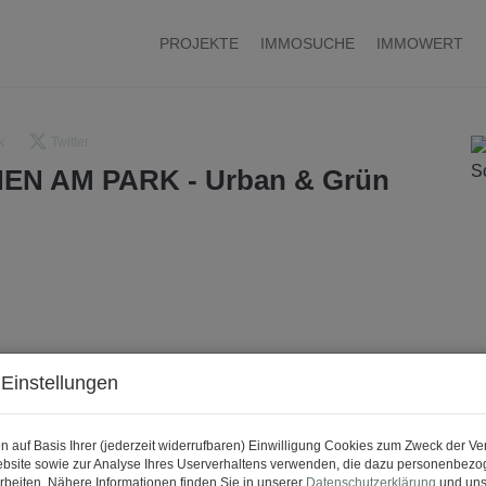
PROJEKTE
IMMOSUCHE
IMMOWERT
k
Twitter
EN AM PARK - Urban & Grün
Einstellungen
n auf Basis Ihrer (jederzeit widerrufbaren) Einwilligung Cookies zum Zweck der V
bsite sowie zur Analyse Ihres Userverhaltens verwenden, die dazu personenbez
rbeiten. Nähere Informationen finden Sie in unserer
Datenschutzerklärung
und uns