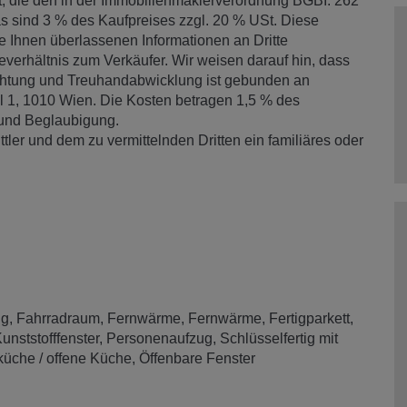
lt, die den in der Immobilienmaklerverordnung BGBI. 262
as sind 3 % des Kaufpreises zzgl. 20 % USt. Diese
e Ihnen überlassenen Informationen an Dritte
everhältnis zum Verkäufer. Wir weisen darauf hin, dass
richtung und Treuhandabwicklung ist gebunden an
, 1010 Wien. Die Kosten betragen 1,5 % des
 und Beglaubigung.
ler und dem zu vermittelnden Dritten ein familiäres oder
ng
Fahrradraum
Fernwärme
Fernwärme
Fertigparkett
unststofffenster
Personenaufzug
Schlüsselfertig mit
üche / offene Küche
Öffenbare Fenster