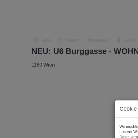
E-mail
WhatsApp
LinkedIn
Faceboo
NEU: U6 Burggasse - WOHN
1160 Wien
Cookie 
Wir möchte
unserer We
Daten vera