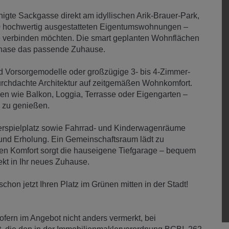
uhigte Sackgasse direkt am idyllischen Arik-Brauer-Park,
50 hochwertig ausgestatteten Eigentumswohnungen –
he verbinden möchten. Die smart geplanten Wohnflächen
sphase das passende Zuhause.
d Vorsorgemodelle oder großzügige 3- bis 4-Zimmer-
durchdachte Architektur auf zeitgemäßen Wohnkomfort.
chen wie Balkon, Loggia, Terrasse oder Eigengarten –
 zu genießen.
nderspielplatz sowie Fahrrad- und Kinderwagenräume
und Erholung. Ein Gemeinschaftsraum lädt zu
ten Komfort sorgt die hauseigene Tiefgarage – bequem
ekt in Ihr neues Zuhause.
schon jetzt Ihren Platz im Grünen mitten in der Stadt!
sofern im Angebot nicht anders vermerkt, bei