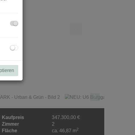
ptieren
Kaufpreis
347.300,00 €
Zimmer
2
2
Fläche
ca. 46,87 m