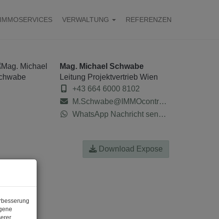
IMMOSERVICES
VERWALTUNG
REFERENZEN
Mag. Michael Schwabe
Leitung Projektvertrieb Wien
+43 664 6000 8102
M.Schwabe@IMMOcontract.at
WhatsApp Nachricht senden
Download Expose
erbesserung
ogene
erer