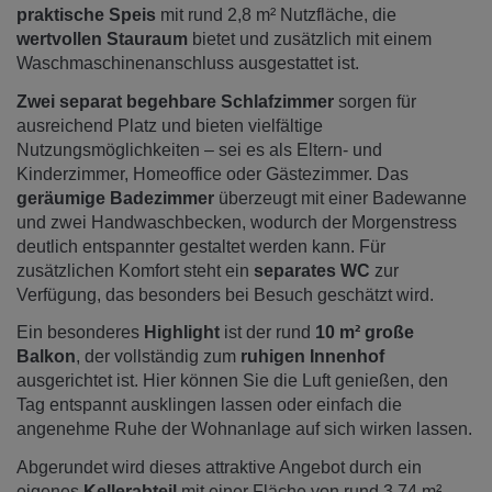
praktische Speis
mit rund 2,8 m² Nutzfläche, die
wertvollen Stauraum
bietet und zusätzlich mit einem
Waschmaschinenanschluss ausgestattet ist.
Zwei separat begehbare Schlafzimmer
sorgen für
ausreichend Platz und bieten vielfältige
Nutzungsmöglichkeiten – sei es als Eltern- und
Kinderzimmer, Homeoffice oder Gästezimmer. Das
geräumige Badezimmer
überzeugt mit einer Badewanne
und zwei Handwaschbecken, wodurch der Morgenstress
deutlich entspannter gestaltet werden kann. Für
zusätzlichen Komfort steht ein
separates WC
zur
Verfügung, das besonders bei Besuch geschätzt wird.
Ein besonderes
Highlight
ist der rund
10 m² große
Balkon
, der vollständig zum
ruhigen Innenhof
ausgerichtet ist. Hier können Sie die Luft genießen, den
Tag entspannt ausklingen lassen oder einfach die
angenehme Ruhe der Wohnanlage auf sich wirken lassen.
Abgerundet wird dieses attraktive Angebot durch ein
eigenes
Kellerabteil
mit einer Fläche von rund 3,74 m²,