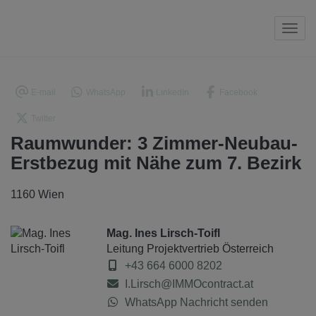
Navi
E-mail
WhatsApp
LinkedIn
Facebook
Twitter
Raumwunder: 3 Zimmer-Neubau-
Erstbezug mit Nähe zum 7. Bezirk
1160 Wien
Mag. Ines Lirsch-Toifl
Leitung Projektvertrieb Österreich
+43 664 6000 8202
I.Lirsch@IMMOcontract.at
WhatsApp Nachricht senden