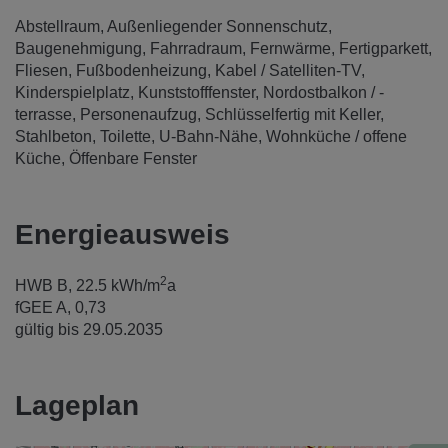
Abstellraum
Außenliegender Sonnenschutz
Baugenehmigung
Fahrradraum
Fernwärme
Fertigparkett
Fliesen
Fußbodenheizung
Kabel / Satelliten-TV
Kinderspielplatz
Kunststofffenster
Nordostbalkon / -
terrasse
Personenaufzug
Schlüsselfertig mit Keller
Stahlbeton
Toilette
U-Bahn-Nähe
Wohnküche / offene
Küche
Öffenbare Fenster
Energieausweis
2
HWB
B, 22.5 kWh/m
a
fGEE
A, 0,73
gültig bis
29.05.2035
Lageplan