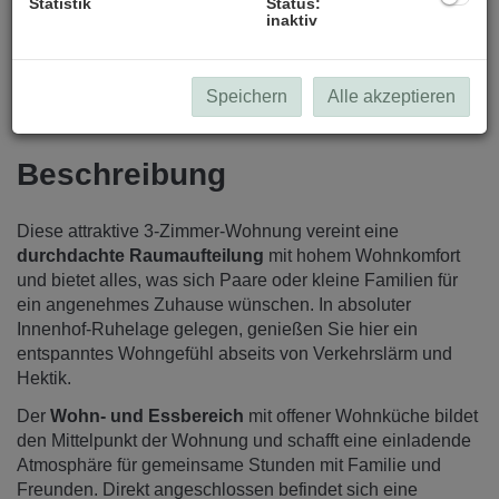
Statistik
Status:
inaktiv
Speichern
Alle akzeptieren
Beschreibung
Diese attraktive 3-Zimmer-Wohnung vereint eine
durchdachte Raumaufteilung
mit hohem Wohnkomfort
und bietet alles, was sich Paare oder kleine Familien für
ein angenehmes Zuhause wünschen. In absoluter
Innenhof-Ruhelage gelegen, genießen Sie hier ein
entspanntes Wohngefühl abseits von Verkehrslärm und
Hektik.
Der
Wohn- und Essbereich
mit offener Wohnküche bildet
den Mittelpunkt der Wohnung und schafft eine einladende
Atmosphäre für gemeinsame Stunden mit Familie und
Freunden. Direkt angeschlossen befindet sich eine