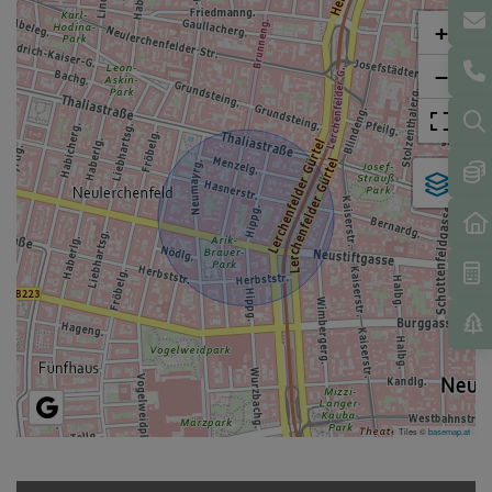
+
−
Tiles ©
basemap.at