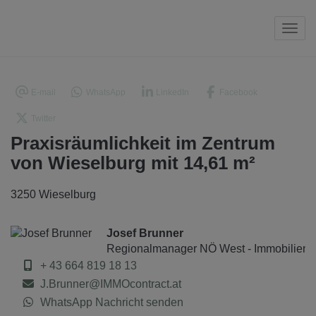
Navi
E-mail
WhatsApp
LinkedIn
Facebook
Twitter
Praxisräumlichkeit im Zentrum
von Wieselburg mit 14,61 m²
3250 Wieselburg
Josef Brunner
Regionalmanager NÖ West - Immobilienm
+ 43 664 819 18 13
J.Brunner@IMMOcontract.at
WhatsApp Nachricht senden