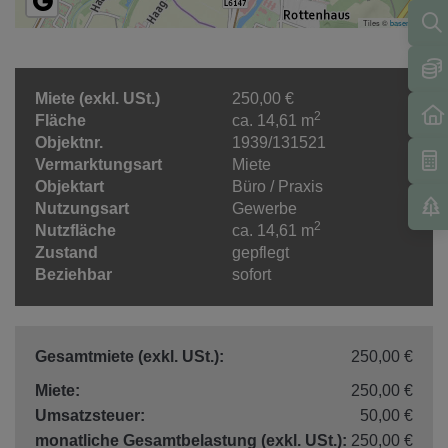
Tiles ©
basemap.at
Miete (exkl. USt.)
250,00 €
2
Fläche
ca. 14,61 m
Objektnr.
1939/131521
Vermarktungsart
Miete
Objektart
Büro / Praxis
Nutzungsart
Gewerbe
2
Nutzfläche
ca. 14,61 m
Zustand
gepflegt
Beziehbar
sofort
Gesamtmiete (exkl. USt.):
250,00 €
Miete:
250,00 €
Umsatzsteuer:
50,00 €
monatliche Gesamtbelastung (exkl. USt.):
250,00 €