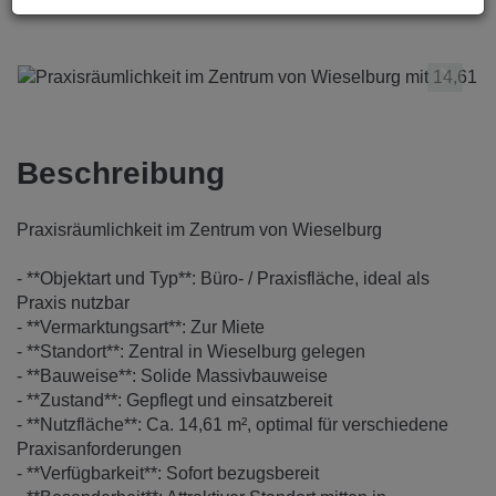
Beschreibung
Praxisräumlichkeit im Zentrum von Wieselburg
- **Objektart und Typ**: Büro- / Praxisfläche, ideal als
Praxis nutzbar
- **Vermarktungsart**: Zur Miete
- **Standort**: Zentral in Wieselburg gelegen
- **Bauweise**: Solide Massivbauweise
- **Zustand**: Gepflegt und einsatzbereit
- **Nutzfläche**: Ca. 14,61 m², optimal für verschiedene
Praxisanforderungen
- **Verfügbarkeit**: Sofort bezugsbereit