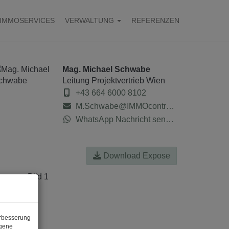
IMMOSERVICES
VERWALTUNG
REFERENZEN
Mag. Michael Schwabe
Leitung Projektvertrieb Wien
+43 664 6000 8102
M.Schwabe@IMMOcontract.at
WhatsApp Nachricht senden
Download Expose
erbesserung
ogene