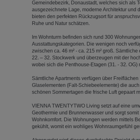
Gemeindebezirk, Donaustadt, welches sich als 
ausgezeichnete Lage, moderne Architektur und 
bieten den perfekten Rückzugsort für anspruchsv
Ruhe und Natur schätzen.
Im Wohnturm befinden sich rund 300 Wohnungen in
Ausstattungskategorien. Die wenigen noch verfü
zwischen ca. 46 m² - ca. 215 m² groß. Sämtlich
22. – 32. Stockwerk und überzeugen mit der hochw
wobei sich die Penthouse-Etagen (31. - 32. OG) 
Sämtliche Apartments verfügen über Freiflächen i
Glaselementen (Falt-Schiebeelemente) die auch
schönen Sommertagen die frische Luft gepaart mi
VIENNA TWENTYTWO Living setzt auf eine umwe
Geothermie und Brunnenwasser und sorgt somit g
Wohnkomfort. Die Wohnungen werden mittels Be
gekühlt, womit ein wohliges Wohnraumgefühl ges