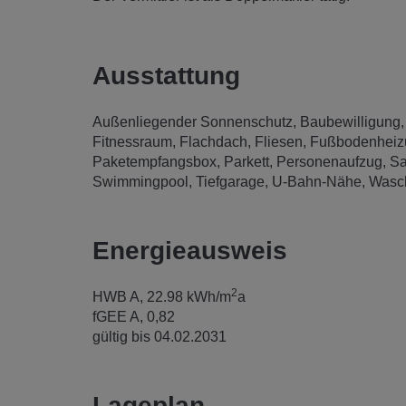
Ausstattung
Außenliegender Sonnenschutz
Baubewilligung
Fitnessraum
Flachdach
Fliesen
Fußbodenheiz
Paketempfangsbox
Parkett
Personenaufzug
S
Swimmingpool
Tiefgarage
U-Bahn-Nähe
Wasch
Energieausweis
2
HWB
A, 22.98 kWh/m
a
fGEE
A, 0,82
gültig bis
04.02.2031
Lageplan