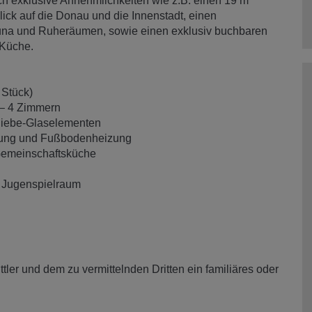
ch exklusive Annehmlichkeiten wie z.B. einen 19 m
ck auf die Donau und die Innenstadt, einen
auna und Ruheräumen, sowie einen exklusiv buchbaren
 Küche.
 Stück)
 – 4 Zimmern
chiebe-Glaselementen
erung und Fußbodenheizung
 Gemeinschaftsküche
d Jugenspielraum
ler und dem zu vermittelnden Dritten ein familiäres oder