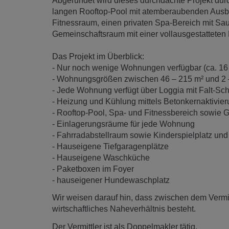
Abgerundet wird dieses durchdachte Projekt dur
langen Rooftop-Pool mit atemberaubenden Ausbli
Fitnessraum, einen privaten Spa-Bereich mit S
Gemeinschaftsraum mit einer vollausgestatteten
Das Projekt im Überblick:
- Nur noch wenige Wohnungen verfügbar (ca. 16
- Wohnungsgrößen zwischen 46 – 215 m² und 2
- Jede Wohnung verfügt über Loggia mit Falt-S
- Heizung und Kühlung mittels Betonkernaktivi
- Rooftop-Pool, Spa- und Fitnessbereich sowie
- Einlagerungsräume für jede Wohnung
- Fahrradabstellraum sowie Kinderspielplatz un
- Hauseigene Tiefgaragenplätze
- Hauseigene Waschküche
- Paketboxen im Foyer
- hauseigener Hundewaschplatz
Wir weisen darauf hin, dass zwischen dem Vermitt
wirtschaftliches Naheverhältnis besteht.
Der Vermittler ist als Doppelmakler tätig.