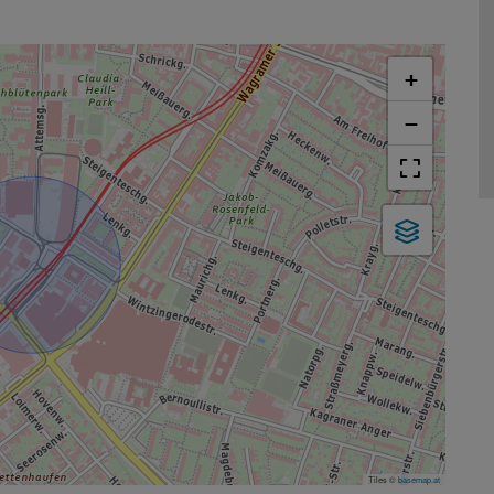
+
−
Tiles ©
basemap.at