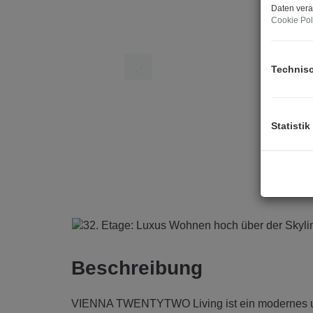
Daten vera
Cookie Pol
Technis
Statistik
Beschreibung
VIENNA TWENTYTWO Living ist ein modernes und