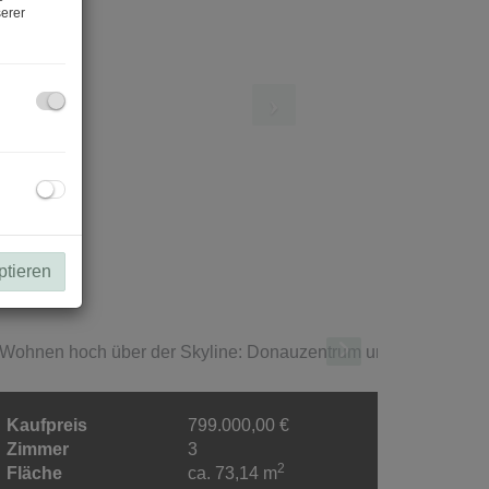
erer
ptieren
Kaufpreis
799.000,00 €
Zimmer
3
2
Fläche
ca. 73,14 m