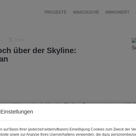
PROJEKTE
IMMOSUCHE
IMMOWERT
k
Twitter
ch über der Skyline:
an
Einstellungen
n auf Basis Ihrer (jederzeit widerrufbaren) Einwilligung Cookies zum Zweck der V
bsite sowie zur Analyse Ihres Userverhaltens verwenden, die dazu personenbez