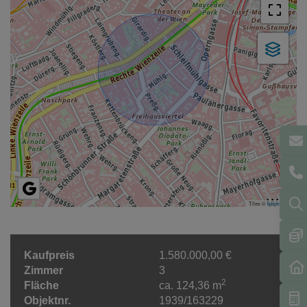
Tiles ©
basemap.at
Kaufpreis
1.580.000,00 €
Zimmer
3
2
Fläche
ca. 124,36 m
Objektnr.
1939/163229