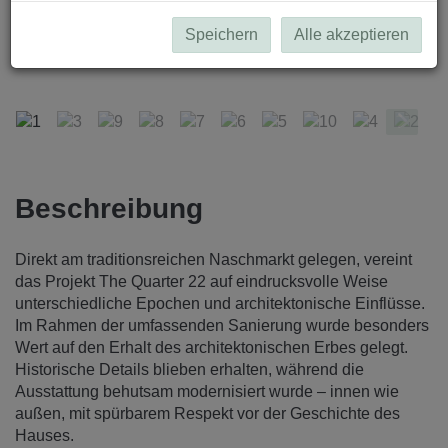
Speichern
Alle akzeptieren
1
Beschreibung
Direkt am traditionsreichen Naschmarkt gelegen, vereint
das Projekt The Quarter 22 auf eindrucksvolle Weise
unterschiedliche Epochen und architektonische Einflüsse.
Im Rahmen der umfassenden Sanierung wurde besonders
Wert auf den Erhalt des architektonischen Erbes gelegt.
Historische Details blieben erhalten, während die
Ausstattung behutsam modernisiert wurde – innen wie
außen, mit spürbarem Respekt vor der Geschichte des
Hauses.