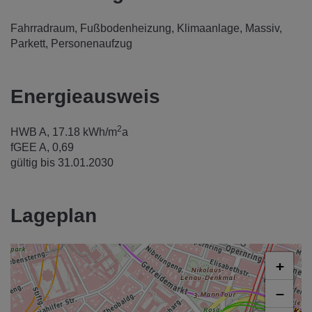
Fahrradraum
Fußbodenheizung
Klimaanlage
Massiv
Parkett
Personenaufzug
Energieausweis
2
HWB
A, 17.18 kWh/m
a
fGEE
A, 0,69
gültig bis
31.01.2030
Lageplan
+
−