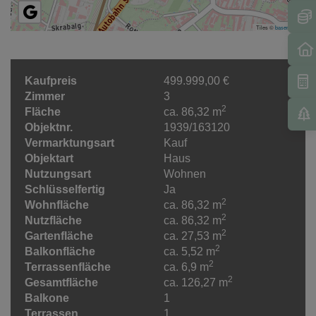
Tiles ©
basemap.at
Kaufpreis
499.999,00 €
Zimmer
3
2
Fläche
ca. 86,32 m
Objektnr.
1939/163120
Vermarktungsart
Kauf
Objektart
Haus
Nutzungsart
Wohnen
Schlüsselfertig
Ja
2
Wohnfläche
ca. 86,32 m
2
Nutzfläche
ca. 86,32 m
2
Gartenfläche
ca. 27,53 m
2
Balkonfläche
ca. 5,52 m
2
Terrassenfläche
ca. 6,9 m
2
Gesamtfläche
ca. 126,27 m
Balkone
1
Terrassen
1