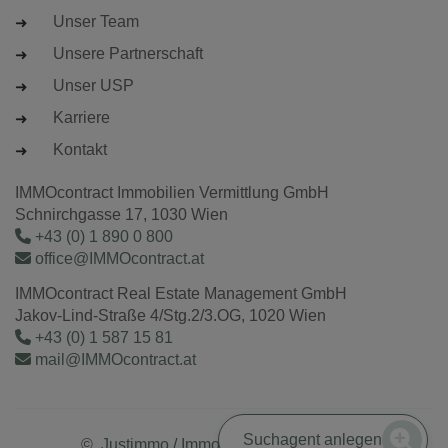
Unser Team
Unsere Partnerschaft
Unser USP
Karriere
Kontakt
IMMOcontract Immobilien Vermittlung GmbH
Schnirchgasse 17, 1030 Wien
+43 (0) 1 890 0 800
office@IMMOcontract.at
IMMOcontract Real Estate Management GmbH
Jakov-Lind-Straße 4/Stg.2/3.OG, 1020 Wien
+43 (0) 1 587 15 81
mail@IMMOcontract.at
Suchagent anlegen
©
Justimmo
/
Immobilienmaklersoftware