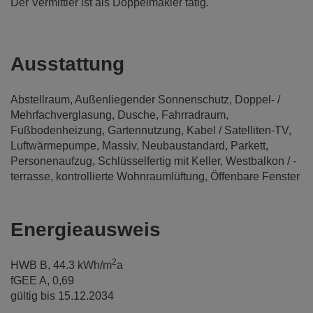
Der Vermittler ist als Doppelmakler tätig.
Ausstattung
Abstellraum
Außenliegender Sonnenschutz
Doppel- /
Mehrfachverglasung
Dusche
Fahrradraum
Fußbodenheizung
Gartennutzung
Kabel / Satelliten-TV
Luftwärmepumpe
Massiv
Neubaustandard
Parkett
Personenaufzug
Schlüsselfertig mit Keller
Westbalkon / -
terrasse
kontrollierte Wohnraumlüftung
Öffenbare Fenster
Energieausweis
2
HWB
B, 44.3 kWh/m
a
fGEE
A, 0,69
gültig bis
15.12.2034