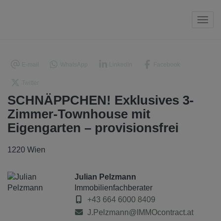
Navi
E-mail
WhatsApp
LinkedIn
Facebook
Twitter
SCHNÄPPCHEN! Exklusives 3-
Zimmer-Townhouse mit
Eigengarten – provisionsfrei
1220 Wien
Julian Pelzmann
Immobilienfachberater
+43 664 6000 8409
J.Pelzmann@IMMOcontract.at