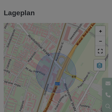
Lageplan
+
−