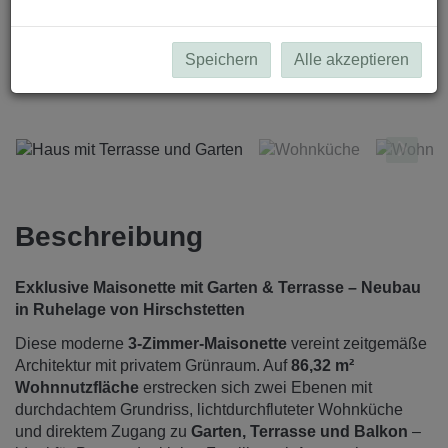
Speichern
Alle akzeptieren
Haus mit Terrasse und Garten
Beschreibung
Exklusive Maisonette mit Garten & Terrasse – Neubau
in Ruhelage von Hirschstetten
Diese moderne
3-Zimmer-Maisonette
vereint zeitgemäße
Architektur mit privatem Grünraum. Auf
86,32 m²
Wohnnutzfläche
erstrecken sich zwei Ebenen mit
durchdachtem Grundriss, lichtdurchfluteter Wohnküche
und direktem Zugang zu
Garten, Terrasse und Balkon
–