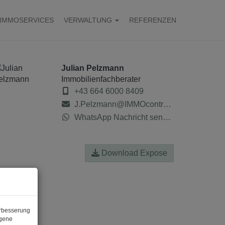
IMMOSERVICES
VERWALTUNG
REFERENZEN
Julian Pelzmann
Immobilienfachberater
+43 664 6000 8409
J.Pelzmann@IMMOcontract.at
WhatsApp Nachricht senden
Download Expose
erbesserung
ogene