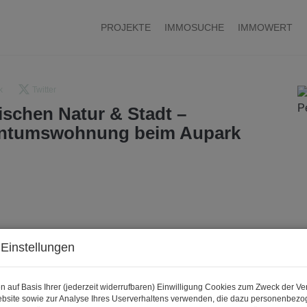
PROJEKTE
IMMOSUCHE
IMMOWERT
k
Twitter
wischen Natur & Stadt –
entumswohnung beim Aupark
Einstellungen
n auf Basis Ihrer (jederzeit widerrufbaren) Einwilligung Cookies zum Zweck der V
bsite sowie zur Analyse Ihres Userverhaltens verwenden, die dazu personenbez