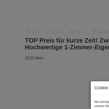
E-mail
WhatsApp
LinkedIn
Faceboo
TOP Preis für kurze Zeit! Z
Hochwertige 1-Zimmer-Eig
1220 Wien
Cookie 
Wir möchte
unserer We