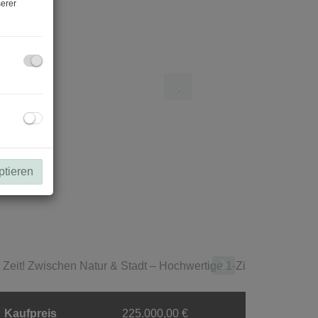
erer
ptieren
Kaufpreis
225.000,00 €