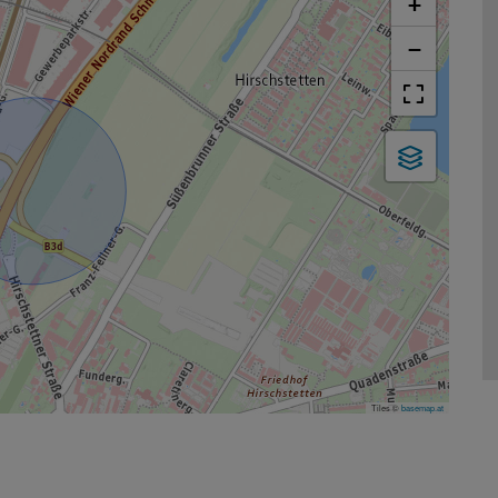
+
−
Tiles ©
basemap.at