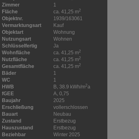
Zimmer
1
2
Fläche
ca. 41,25 m
Objektnr.
1939/163061
Vermarktungsart
Kauf
Objektart
Wohnung
Nutzungsart
Wohnen
Schlüsselfertig
Ja
2
Wohnfläche
ca. 41,25 m
2
Nutzfläche
ca. 41,25 m
2
Gesamtfläche
ca. 41,25 m
Bäder
1
WC
1
2
HWB
B, 38.9 kWh/m
a
fGEE
A, 0,75
Baujahr
2025
Erschließung
vollerschlossen
Bauart
Neubau
Zustand
Erstbezug
Hauszustand
Erstbezug
Beziehbar
Winter 2025