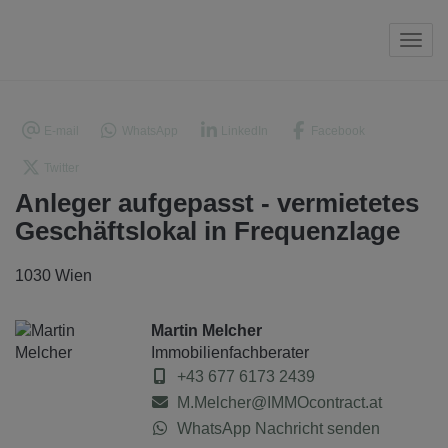
Navi
E-mail
WhatsApp
LinkedIn
Facebook
Twitter
Anleger aufgepasst - vermietetes
Geschäftslokal in Frequenzlage
1030 Wien
Martin Melcher
Immobilienfachberater
+43 677 6173 2439
M.Melcher@IMMOcontract.at
WhatsApp Nachricht senden