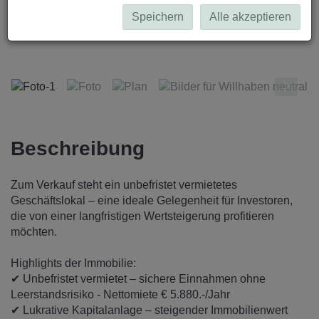
Speichern
Alle akzeptieren
Foto-1
Beschreibung
Zum Verkauf steht ein unbefristet vermietetes
Geschäftslokal – eine ideale Gelegenheit für Investoren,
die von einer langfristigen Wertsteigerung profitieren
möchten.
Highlights der Immobilie:
✔ Unbefristet vermietet – sichere Einnahmen ohne
Leerstandsrisiko - Nettomiete € 5.880.-/Jahr
✔ Lukrative Kapitalanlage – steigender Immobilienwert