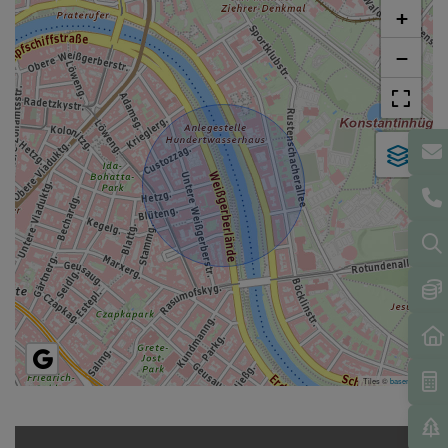
+
−
Tiles ©
basemap.at