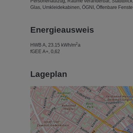
Personenaufzug
Räume veränderbar
Stadtblick
Glas
Umkleidekabinen
ÖGNI
Öffenbare Fenste
Energieausweis
2
HWB
A, 23.15 kWh/m
a
fGEE
A+, 0,62
Lageplan