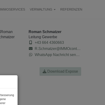
IMMOSERVICES
VERWALTUNG
REFERENZEN
Roman Schmatzer
Leitung Gewerbe
+43 664 4360663
R.Schmatzer@IMMOcontract.at
WhatsApp Nachricht senden
Download Expose
erbesserung
ogene
erer