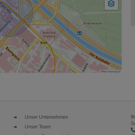
Tiles ©
basemap.at
I
Unser Unternehmen
S
Unser Team