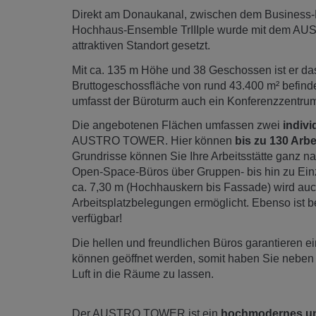
Direkt am Donaukanal, zwischen dem Business-
Hochhaus-Ensemble TrIIIple wurde mit dem 
attraktiven Standort gesetzt.
Mit ca. 135 m Höhe und 38 Geschossen ist er da
Bruttogeschossfläche von rund 43.400 m² befinde
umfasst der Büroturm auch ein Konferenzzentrum 
Die angebotenen Flächen umfassen zwei
indivi
AUSTRO TOWER. Hier können
bis zu
130 Arbe
Grundrisse können Sie Ihre Arbeitsstätte ganz n
Open-Space-Büros über Gruppen- bis hin zu Einzel
ca. 7,30 m (Hochhauskern bis Fassade) wird au
Arbeitsplatzbelegungen ermöglicht. Ebenso ist b
verfügbar!
Die hellen und freundlichen Büros garantieren e
können geöffnet werden, somit haben Sie neben 
Luft in die Räume zu lassen.
Der AUSTRO TOWER ist ein
hochmodernes un