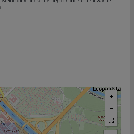
Steinboden
Teeküche
Teppichboden
Trennwände
r
+
−