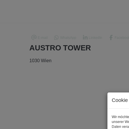
E-mail
WhatsApp
LinkedIn
Faceboo
AUSTRO TOWER
1030 Wien
Cookie 
Wir möchte
unserer We
Daten vera