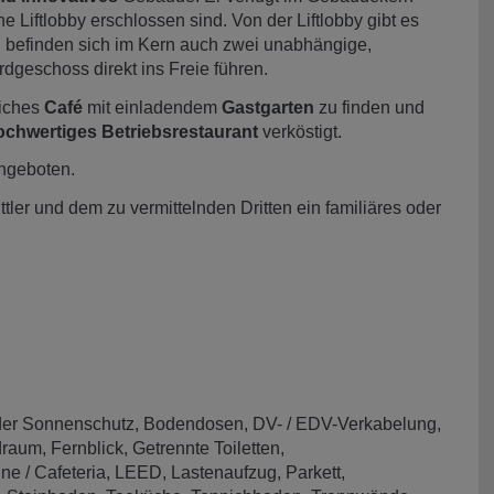
e Liftlobby erschlossen sind. Von der Liftlobby gibt es
 befinden sich im Kern auch zwei unabhängige,
dgeschoss direkt ins Freie führen.
liches
Café
mit einladendem
Gastgarten
zu finden und
ochwertiges Betriebsrestaurant
verköstigt.
ngeboten.
ler und dem zu vermittelnden Dritten ein familiäres oder
er Sonnenschutz
Bodendosen
DV- / EDV-Verkabelung
draum
Fernblick
Getrennte Toiletten
ne / Cafeteria
LEED
Lastenaufzug
Parkett