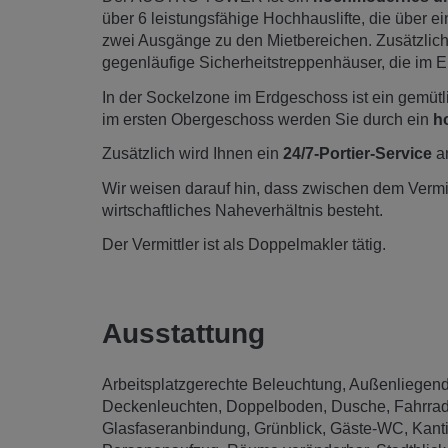
über 6 leistungsfähige Hochhauslifte, die über ein
zwei Ausgänge zu den Mietbereichen. Zusätzlich
gegenläufige Sicherheitstreppenhäuser, die im Er
In der Sockelzone im Erdgeschoss ist ein gemüt
im ersten Obergeschoss werden Sie durch ein
h
Zusätzlich wird Ihnen ein
24/7-Portier-Service
a
Wir weisen darauf hin, dass zwischen dem Vermitt
wirtschaftliches Naheverhältnis besteht.
Der Vermittler ist als Doppelmakler tätig.
Ausstattung
Arbeitsplatzgerechte Beleuchtung
Außenliegend
Deckenleuchten
Doppelboden
Dusche
Fahrra
Glasfaseranbindung
Grünblick
Gäste-WC
Kanti