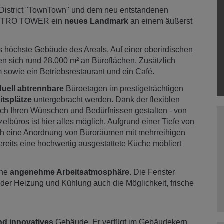
District "TownTown" und dem neu entstandenen
AUSTRO TOWER ein
neues Landmark
an einem äußerst
s höchste Gebäude des Areals. Auf einer oberirdischen
n sich rund 28.000 m² an Büroflächen. Zusätzlich
sowie ein Betriebsrestaurant und ein Café.
duell abtrennbare
Büroetagen im prestigeträchtigen
itsplätze
untergebracht werden. Dank der flexiblen
ach Ihren Wünschen und Bedürfnissen gestalten - von
büros ist hier alles möglich. Aufgrund einer Tiefe von
ch eine Anordnung von Büroräumen mit mehrreihigen
ereits eine hochwertig ausgestattete Küche möbliert
ine
angenehme Arbeitsatmosphäre
. Die Fenster
der Heizung und Kühlung auch die Möglichkeit, frische
d innovatives
Gebäude. Er verfügt im Gebäudekern