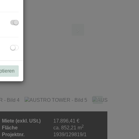
ptieren
Miete (exkl. USt.)
17.896,41 €
2
Fläche
ca. 852,21 m
Projektnr.
1939/129819/1