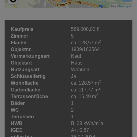
Tiles ©
basemap.at
Kaufpreis
589.000,00 €
Zimmer
5
2
Fläche
ca. 128,57 m
Objektnr.
1939/163564
Vermarktungsart
Kauf
Objektart
Haus
Nutzungsart
Wohnen
Schlüsselfertig
Ja
2
Wohnfläche
ca. 128,57 m
2
Gartenfläche
ca. 117,77 m
2
Terrassenfläche
ca. 15,49 m
Bäder
1
WC
2
Terrassen
1
2
HWB
B, 38 kWh/m
a
fGEE
A+, 0,67
gültig bis
18.07.2034