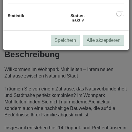
Statistik
Status:
inaktiv
Speichern
Alle akzeptieren
Beschreibung
Willkommen im Wohnpark Mühlleiten – Ihrem neuen
Zuhause zwischen Natur und Stadt
Träumen Sie von einem Zuhause, das Naturverbundenheit
und Stadtnähe perfekt kombiniert? Im Wohnpark
Mühlleiten finden Sie nicht nur moderne Architektur,
sondern auch eine nachhaltige Bauweise, die auf die
Bedürfnisse Ihrer Familie abgestimmt ist.
Insgesamt entstehen hier 14 Doppel- und Reihenhäuser in