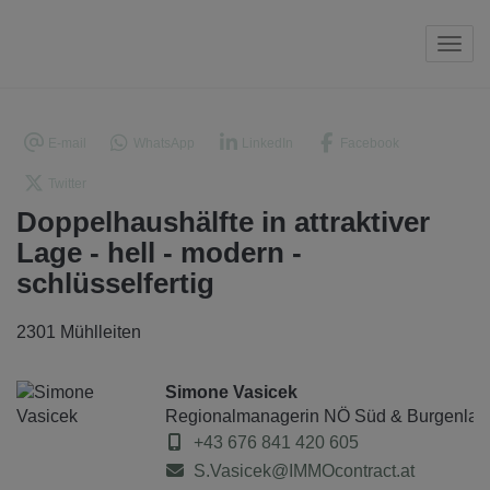
Navi
E-mail
WhatsApp
LinkedIn
Facebook
Twitter
Doppelhaushälfte in attraktiver
Lage - hell - modern -
schlüsselfertig
2301 Mühlleiten
Simone Vasicek
Regionalmanagerin NÖ Süd & Burgenlan
+43 676 841 420 605
S.Vasicek@IMMOcontract.at