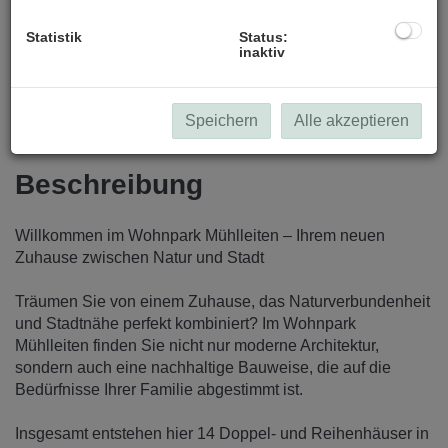
Statistik
Status:
inaktiv
Speichern
Alle akzeptieren
Beschreibung
Willkommen im Wohnpark Mühlleiten – Ihrem neuen
Zuhause zwischen Natur und Stadt
Träumen Sie von einem Zuhause, das Naturverbundenheit
und Stadtnähe perfekt kombiniert? Im Wohnpark
Mühlleiten finden Sie nicht nur moderne Architektur,
sondern auch eine nachhaltige Bauweise, die auf die
Bedürfnisse Ihrer Familie abgestimmt ist.
Insgesamt entstehen hier 14 Doppel- und Reihenhäuser in