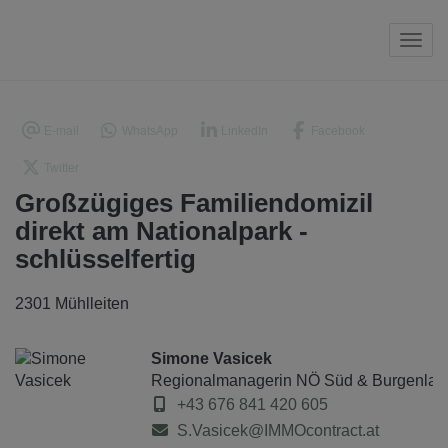
Navi
E-mail
WhatsApp
LinkedIn
Facebook
Twitter
Großzügiges Familiendomizil
direkt am Nationalpark -
schlüsselfertig
2301 Mühlleiten
Simone Vasicek
Regionalmanagerin NÖ Süd & Burgenlan
+43 676 841 420 605
S.Vasicek@IMMOcontract.at