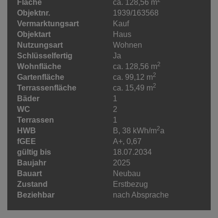
Fläche
ca. 128,56 m
Objektnr.
1939/163568
Vermarktungsart
Kauf
Objektart
Haus
Nutzungsart
Wohnen
Schlüsselfertig
Ja
2
Wohnfläche
ca. 128,56 m
2
Gartenfläche
ca. 99,12 m
2
Terrassenfläche
ca. 15,49 m
Bäder
1
WC
2
Terrassen
1
2
HWB
B, 38 kWh/m
a
fGEE
A+, 0,67
gültig bis
18.07.2034
Baujahr
2025
Bauart
Neubau
Zustand
Erstbezug
Beziehbar
nach Absprache