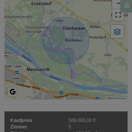
−
Tiles ©
basemap.at
Kaufpreis
589.000,00 €
Zimmer
5
2