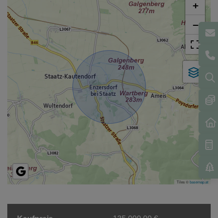
+
−
Tiles ©
basemap.at