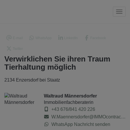
Navi
E-mail
WhatsApp
LinkedIn
Facebook
Twitter
Verwirklichen Sie ihren Traum
Tierhaltung möglich
2134 Enzersdorf bei Staatz
Waltraud Männersdorfer
Immobilienfachberaterin
+43 676/841 420 226
W.Maennersdorfer@IMMOcontract.at
WhatsApp Nachricht senden