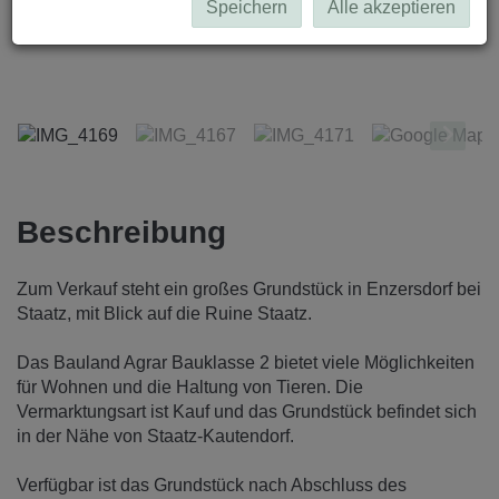
Speichern
Alle akzeptieren
IMG_4169
Beschreibung
Zum Verkauf steht ein großes Grundstück in Enzersdorf bei
Staatz, mit Blick auf die Ruine Staatz.
Das Bauland Agrar Bauklasse 2 bietet viele Möglichkeiten
für Wohnen und die Haltung von Tieren. Die
Vermarktungsart ist Kauf und das Grundstück befindet sich
in der Nähe von Staatz-Kautendorf.
Verfügbar ist das Grundstück nach Abschluss des