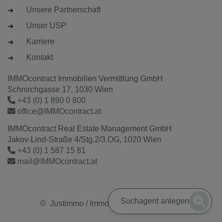
Unsere Partnerschaft
Unser USP
Karriere
Kontakt
IMMOcontract Immobilien Vermittlung GmbH
Schnirchgasse 17, 1030 Wien
+43 (0) 1 890 0 800
office@IMMOcontract.at
IMMOcontract Real Estate Management GmbH
Jakov-Lind-Straße 4/Stg.2/3.OG, 1020 Wien
+43 (0) 1 587 15 81
mail@IMMOcontract.at
Suchagent anlegen
©
Justimmo
/
Immobilienmaklersoftware