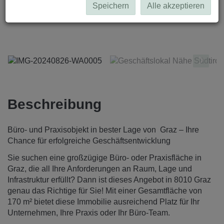
Speichern
Alle akzeptieren
IMG-20240826-WA0005
Beschreibung
Büro- und Praxisobjekt in bester Lage von Graz – Ihre
Chance für erfolgreiche Geschäftsentwicklung
Sie suchen eine großzügige Büro- oder Praxisfläche in
Graz, die all Ihre Anforderungen an Raum, Lage und
Infrastruktur erfüllt? Dann ist dieses Angebot in 8010 Graz
genau das Richtige für Sie! Mit einer Gesamtfläche von
170 m² bietet diese Immobilie ausreichend Platz für Ihr
Unternehmen, Ihre Praxis oder Ihr Büro-Team.