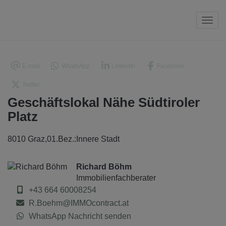
Navi
E-mail
WhatsApp
LinkedIn
Facebook
Twitter
Geschäftslokal Nähe Südtiroler
Platz
8010 Graz,01.Bez.:Innere Stadt
Richard Böhm
Immobilienfachberater
+43 664 60008254
R.Boehm@IMMOcontract.at
WhatsApp Nachricht senden