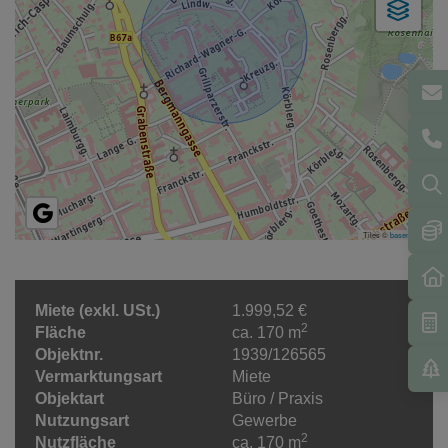
Tiles ©
basemap.at
Miete (exkl. USt.)
1.999,52 €
2
Fläche
ca. 170 m
Objektnr.
1939/126565
Vermarktungsart
Miete
Objektart
Büro / Praxis
Nutzungsart
Gewerbe
2
Nutzfläche
ca. 170 m