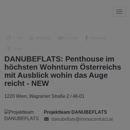
Navi
E-mail
WhatsApp
LinkedIn
Facebook
Twitter
DANUBEFLATS: Penthouse im
höchsten Wohnturm Österreichs
mit Ausblick wohin das Auge
reicht - NEW
1220 Wien
, Wagramer Straße 2 / 46-01
Projektteam DANUBEFLATS
danubeflats@immocontract.at