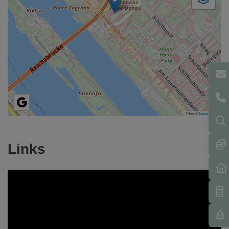
Tiles ©
basemap.at
Links