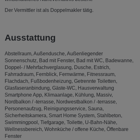
Der Vermittler ist als Doppelmakler tätig.
Ausstattung
Abstellraum
Außendusche
Außenliegender
Sonnenschutz
Bad mit Fenster
Bad mit WC
Badewanne
Doppel- / Mehrfachverglasung
Dusche
Estrich
Fahrradraum
Fernblick
Fernwärme
Fitnessraum
Flachdach
Fußbodenheizung
Getrennte Toiletten
Glasfaseranbindung
Gäste-WC
Hausverwaltung
Smartphone App
Klimaanlage
Kühlung
Massiv
Nordbalkon / -terrasse
Nordwestbalkon / -terrasse
Personenaufzug
Reinigungsservice
Sauna
Sicherheitskamera
Smart Home System
Stahlbeton
Swimmingpool
Tiefgarage
Toilette
U-Bahn-Nähe
Wellnessbereich
Wohnküche / offene Küche
Öffenbare
Fenster