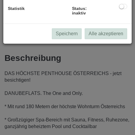
Statistik
Status:
inaktiv
Soravia_DFPenthouse_still_cam15
Speichern
Alle akzeptieren
Beschreibung
DAS HÖCHSTE PENTHOUSE ÖSTERREICHS - jetzt
besichtigen!
DANUBEFLATS. The One and Only.
* Mit rund 180 Metern der höchste Wohnturm Österreichs
* Großzügiger Spa-Bereich mit Sauna, Fitness, Ruhezone,
ganzjährig beheiztem Pool und Cocktailbar