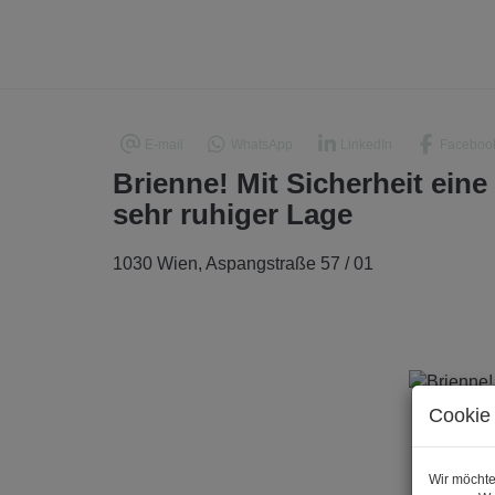
E-mail
WhatsApp
LinkedIn
Faceboo
Brienne! Mit Sicherheit eine
sehr ruhiger Lage
1030 Wien
, Aspangstraße 57 / 01
Cookie 
Wir möchte