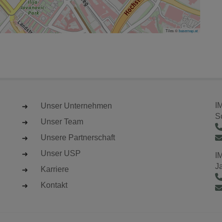
Tiles ©
basemap.at
I
Unser Unternehmen
S
Unser Team
Unsere Partnerschaft
Unser USP
I
J
Karriere
Kontakt