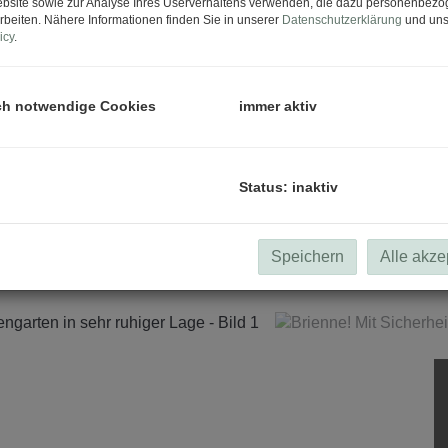
bsite sowie zur Analyse Ihres Userverhaltens verwenden, die dazu personenbez
rbeiten. Nähere Informationen finden Sie in unserer
Datenschutzerklärung
und uns
icy
.
ch notwendige Cookies
immer aktiv
Status: inaktiv
Speichern
Alle akze