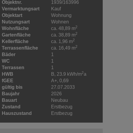
Objektnr.
1939/163996
Vermarktungsart
Kauf
Objektart
Wohnung
Nutzungsart
Wohnen
2
Wohnfläche
ca. 48,89 m
2
Gartenfläche
ca. 38,89 m
2
Kellerfläche
ca. 1,96 m
2
Terrassenfläche
ca. 16,49 m
Bäder
1
WC
1
Terrassen
1
2
HWB
B, 23.9 kWh/m
a
fGEE
A+, 0,69
gültig bis
27.07.2033
Baujahr
2026
Bauart
Neubau
Zustand
Erstbezug
Hauszustand
Erstbezug