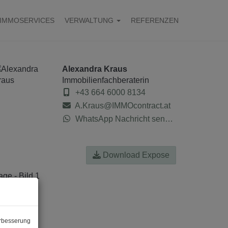
IMMOSERVICES
VERWALTUNG
REFERENZEN
Alexandra Kraus
Immobilienfachberaterin
+43 664 6000 8134
A.Kraus@IMMOcontract.at
WhatsApp Nachricht senden
Download Expose
erbesserung