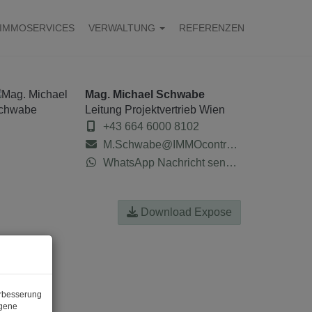
IMMOSERVICES
VERWALTUNG
REFERENZEN
Mag. Michael Schwabe
Leitung Projektvertrieb Wien
+43 664 6000 8102
M.Schwabe@IMMOcontract.at
WhatsApp Nachricht senden
Download Expose
erbesserung
ogene