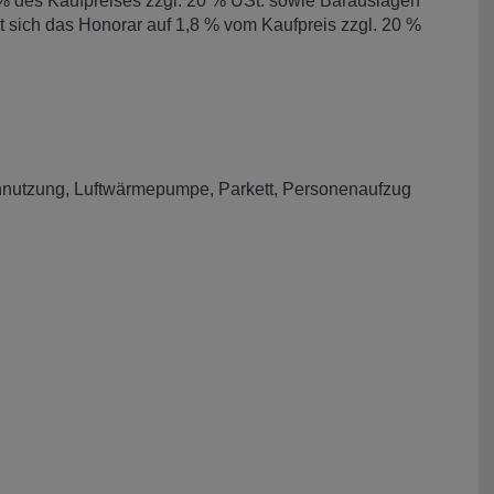
 % des Kaufpreises zzgl. 20 % USt. sowie Barauslagen
 sich das Honorar auf 1,8 % vom Kaufpreis zzgl. 20 %
nnutzung
Luftwärmepumpe
Parkett
Personenaufzug