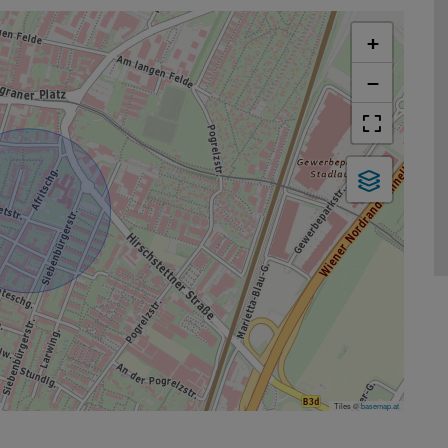
+
−
Tiles ©
basemap.at