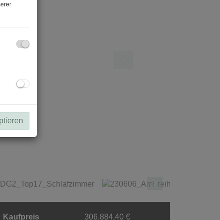
erer
ptieren
Kaufpreis
306.884,40 €