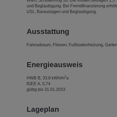
Wien, Schottenring 16. Die Kosten betragen 1,5
und Beglaubigung. Bei Fremdfinanzierung erhöht
USt., Barauslagen und Beglaubigung.
Ausstattung
Fahrradraum
Fliesen
Fußbodenheizung
Garte
Energieausweis
2
HWB
B, 33.8 kWh/m
a
fGEE
A, 0,74
gültig bis
31.01.2033
Lageplan