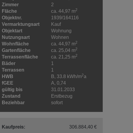
Zimmer
2
2
Fläche
ca. 44,97 m
Objektnr.
1939/164116
Vermarktungsart
Kauf
Objektart
Wohnung
Nutzungsart
Wohnen
2
Wohnfläche
ca. 44,97 m
2
Gartenfläche
ca. 25,04 m
2
Terrassenfläche
ca. 21,25 m
Bäder
1
Terrassen
1
2
HWB
B, 33.8 kWh/m
a
fGEE
A, 0,74
gültig bis
31.01.2033
Zustand
Erstbezug
Beziehbar
sofort
Kaufpreis:
306.884,40 €