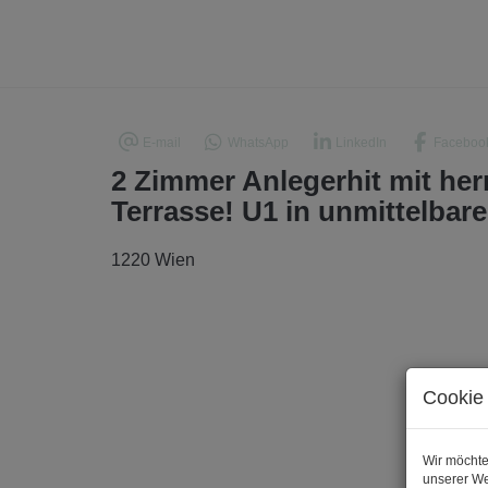
E-mail
WhatsApp
LinkedIn
Faceboo
2 Zimmer Anlegerhit mit her
Terrasse! U1 in unmittelbar
1220 Wien
Cookie 
Wir möchte
unserer We