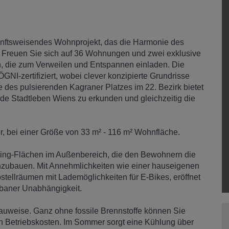
kunftsweisendes Wohnprojekt, das die Harmonie des
. Freuen Sie sich auf 36 Wohnungen und zwei exklusive
, die zum Verweilen und Entspannen einladen. Die
 ÖGNI-zertifiziert, wobei clever konzipierte Grundrisse
e des pulsierenden Kagraner Platzes im 22. Bezirk bietet
nde Stadtleben Wiens zu erkunden und gleichzeitig die
, bei einer Größe von 33 m² - 116 m² Wohnfläche.
ning-Flächen im Außenbereich, die den Bewohnern die
nzubauen. Mit Annehmlichkeiten wie einer hauseigenen
tellräumen mit Lademöglichkeiten für E-Bikes, eröffnet
baner Unabhängigkeit.
Bauweise. Ganz ohne fossile Brennstoffe können Sie
 Betriebskosten. Im Sommer sorgt eine Kühlung über