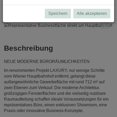
Speichern
Alle akzeptieren
Beschreibung
NEUE MODERNE BÜRORÄUMLICHKEITEN
Im renommierten Projekt LAXURY, nur wenige Schritte
vom Wiener Hauptbahnhof entfernt, gelangt diese
außergewöhnliche Gewerbefläche mit rund 712 m² auf
zwei Ebenen zum Verkauf. Die moderne Architektur,
großzügigen Fensterflächen und die vielseitig nutzbare
Raumaufteilung schaffen ideale Voraussetzungen für ein
repräsentatives Büro, einen exklusiven Showroom, eine
Praxis oder innovative Business-Konzepte.