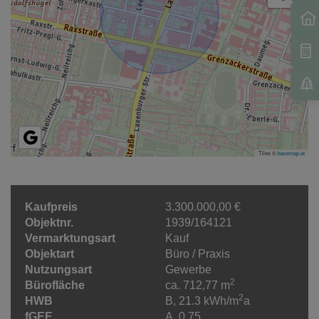
Tiles ©
basemap.at
Kaufpreis
3.300.000,00 €
Objektnr.
1939/164121
Vermarktungsart
Kauf
Objektart
Büro / Praxis
Nutzungsart
Gewerbe
2
Bürofläche
ca. 712,77 m
2
HWB
B, 21.3 kWh/m
a
fGEE
A, 0,75