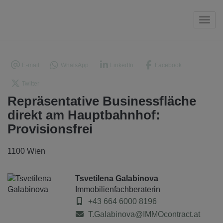
Navi
E-mail
WhatsApp
LinkedIn
Facebook
Twitter
Repräsentative Businessfläche
direkt am Hauptbahnhof:
Provisionsfrei
1100 Wien
Tsvetilena Galabinova
Immobilienfachberaterin
+43 664 6000 8196
T.Galabinova@IMMOcontract.at