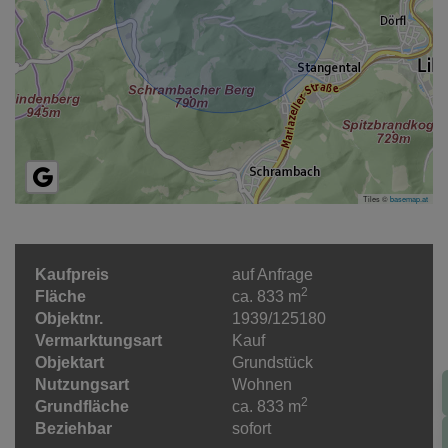
Tiles ©
basemap.at
Kaufpreis
auf Anfrage
2
Fläche
ca. 833 m
Objektnr.
1939/125180
Vermarktungsart
Kauf
Objektart
Grundstück
Nutzungsart
Wohnen
2
Grundfläche
ca. 833 m
Beziehbar
sofort