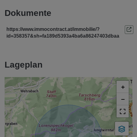
Dokumente
https://www.immocontract.at/immobilie/?
id=358357&sh=fa189d5393a4ba6a86247403dbaa
Lageplan
+
−