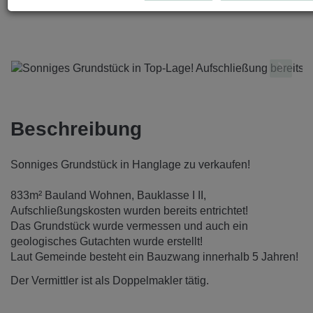
Beschreibung
Sonniges Grundstück in Hanglage zu verkaufen!
833m² Bauland Wohnen, Bauklasse I II,
Aufschließungskosten wurden bereits entrichtet!
Das Grundstück wurde vermessen und auch ein
geologisches Gutachten wurde erstellt!
Laut Gemeinde besteht ein Bauzwang innerhalb 5 Jahren!
Der Vermittler ist als Doppelmakler tätig.