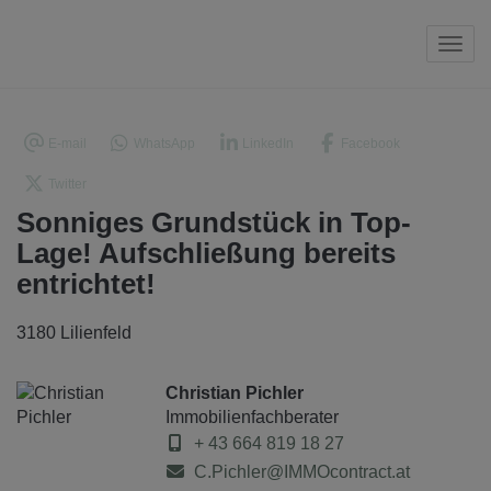
Navi
E-mail
WhatsApp
LinkedIn
Facebook
Twitter
Sonniges Grundstück in Top-
Lage! Aufschließung bereits
entrichtet!
3180 Lilienfeld
Christian Pichler
Immobilienfachberater
+ 43 664 819 18 27
C.Pichler@IMMOcontract.at