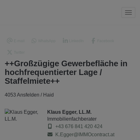
Navi
E-mail
WhatsApp
LinkedIn
Facebook
Twitter
++Großzügige Gewerbefläche in
hochfrequentierter Lage /
Staffelmiete++
4053 Ansfelden / Haid
Klaus Egger, LL.M.
Immobilienfachberater
+43 676 841 420 424
K.Egger@IMMOcontract.at