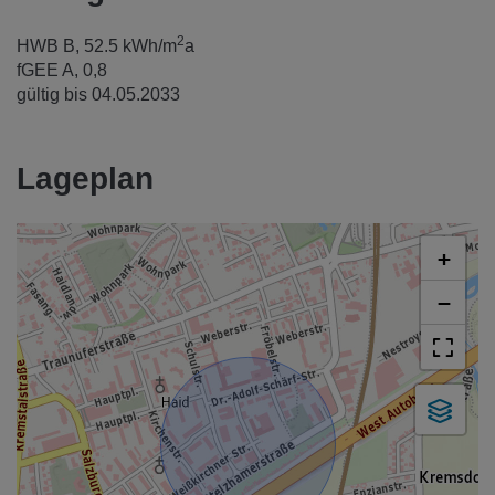
2
HWB
B, 52.5 kWh/m
a
fGEE
A, 0,8
gültig bis
04.05.2033
Lageplan
+
−