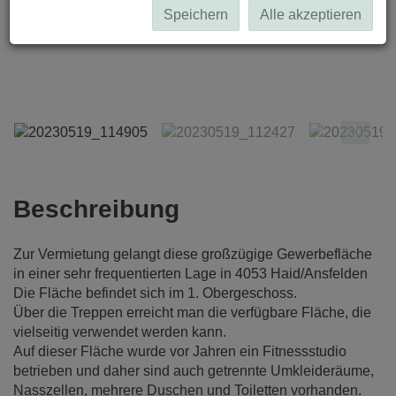
Speichern
Alle akzeptieren
20230519_114905
Beschreibung
Zur Vermietung gelangt diese großzügige Gewerbefläche
in einer sehr frequentierten Lage in 4053 Haid/Ansfelden
Die Fläche befindet sich im 1. Obergeschoss.
Über die Treppen erreicht man die verfügbare Fläche, die
vielseitig verwendet werden kann.
Auf dieser Fläche wurde vor Jahren ein Fitnessstudio
betrieben und daher sind auch getrennte Umkleideräume,
Nasszellen, mehrere Duschen und Toiletten vorhanden.