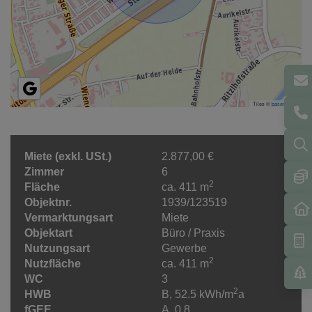
Tiles ©
basemap.at
Miete (exkl. USt.)
2.877,00 €
Zimmer
6
2
Fläche
ca. 411 m
Objektnr.
1939/123519
Vermarktungsart
Miete
Objektart
Büro / Praxis
Nutzungsart
Gewerbe
2
Nutzfläche
ca. 411 m
WC
3
2
HWB
B, 52.5 kWh/m
a
fGEE
A, 0,8