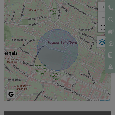
+
−
Tiles ©
basemap.at