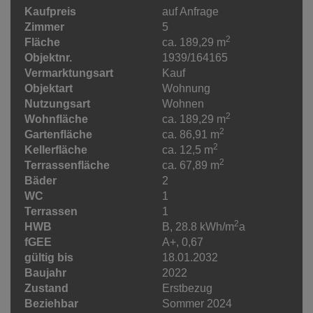
Kaufpreis
auf Anfrage
Zimmer
5
2
Fläche
ca. 189,29 m
Objektnr.
1939/164165
Vermarktungsart
Kauf
Objektart
Wohnung
Nutzungsart
Wohnen
2
Wohnfläche
ca. 189,29 m
2
Gartenfläche
ca. 86,91 m
2
Kellerfläche
ca. 12,5 m
2
Terrassenfläche
ca. 67,89 m
Bäder
2
WC
1
Terrassen
1
2
HWB
B, 28.8 kWh/m
a
fGEE
A+, 0,67
gültig bis
18.01.2032
Baujahr
2022
Zustand
Erstbezug
Beziehbar
Sommer 2024