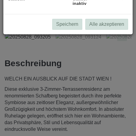
inaktiv
20250828_093205
Speichern
Alle akzeptieren
Beschreibung
WELCH EIN AUSBLICK AUF DIE STADT WIEN !
Diese exklusive 3-Zimmer-Terrassenresidenz am
renommierten Schafberg begeistert durch ihre perfekte
Symbiose aus zeitloser Eleganz, außergewöhnlicher
Großzügigkeit und höchstem Wohnkomfort. In absoluter
Ruhelage gelegen, eröffnet sich hier ein Wohnambiente,
das Privatsphäre, Stil und Lebensqualität auf
eindrucksvolle Weise vereint.