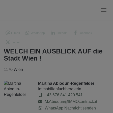
Navi
E-mail
WhatsApp
LinkedIn
Facebook
Twitter
WELCH EIN AUSBLICK AUF die
Stadt Wien !
1170 Wien
Martina Abiodun-Regenfelder
Immobilienfachberaterin
+43 676 841 420 541
M.Abiodun@IMMOcontract.at
WhatsApp Nachricht senden