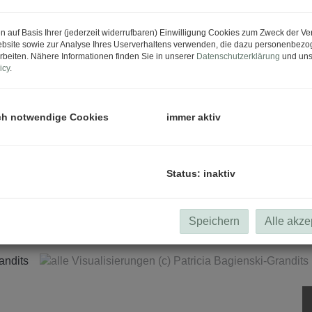
n auf Basis Ihrer (jederzeit widerrufbaren) Einwilligung Cookies zum Zweck der V
bsite sowie zur Analyse Ihres Userverhaltens verwenden, die dazu personenbez
rbeiten. Nähere Informationen finden Sie in unserer
Datenschutzerklärung
und uns
icy
.
ch notwendige Cookies
immer aktiv
Status: inaktiv
alle Visualisierunge
Speichern
Alle akze