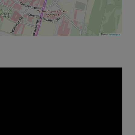
Tiles ©
basemap.at