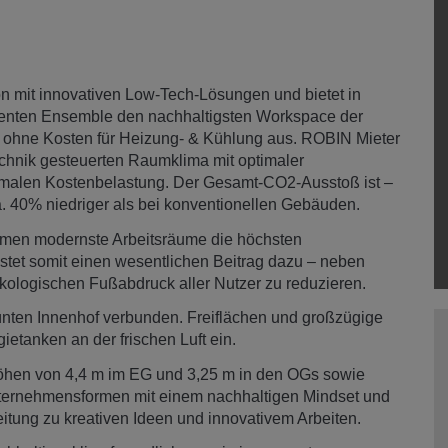
n mit innovativen Low-Tech-Lösungen und bietet in
ienten Ensemble den nachhaltigsten Workspace der
 ohne Kosten für Heizung- & Kühlung aus. ROBIN Mieter
technik gesteuerten Raumklima mit optimaler
inimalen Kostenbelastung. Der Gesamt-CO2-Ausstoß ist –
. 40% niedriger als bei konventionellen Gebäuden.
hmen modernste Arbeitsräume die höchsten
stet somit einen wesentlichen Beitrag dazu – neben
kologischen Fußabdruck aller Nutzer zu reduzieren.
nten Innenhof verbunden. Freiflächen und großzügige
tanken an der frischen Luft ein.
öhen von 4,4 m im EG und 3,25 m in den OGs sowie
nternehmensformen mit einem nachhaltigen Mindset und
eitung zu kreativen Ideen und innovativem Arbeiten.