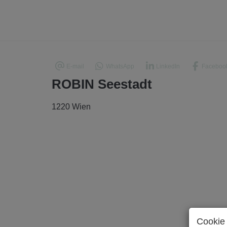
E-mail
WhatsApp
LinkedIn
Faceboo
ROBIN Seestadt
1220 Wien
Cookie 