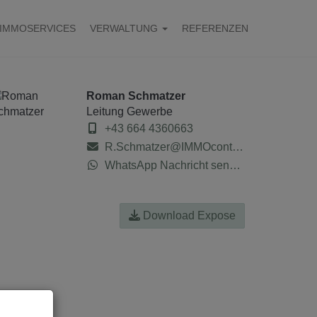
IMMOSERVICES
VERWALTUNG
REFERENZEN
Roman Schmatzer
Leitung Gewerbe
+43 664 4360663
R.Schmatzer@IMMOcontract.at
WhatsApp Nachricht senden
Download Expose