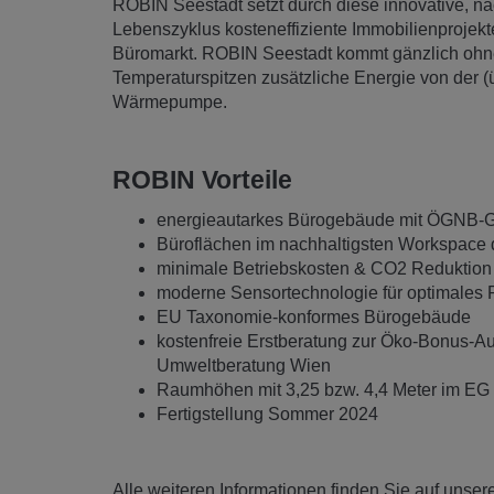
ROBIN Seestadt setzt durch diese innovative, na
Lebenszyklus kosteneffiziente Immobilienproje
Büromarkt. ROBIN Seestadt kommt gänzlich ohne 
Temperaturspitzen zusätzliche Energie von der (
Wärmepumpe.
ROBIN Vorteile
energieautarkes Bürogebäude mit ÖGNB-Gol
Büroflächen im nachhaltigsten Workspace d
minimale Betriebskosten & CO2 Reduktion 
moderne Sensortechnologie für optimales 
EU Taxonomie-konformes Bürogebäude
kostenfreie Erstberatung zur Öko-Bonus-A
Umweltberatung Wien
Raumhöhen mit 3,25 bzw. 4,4 Meter im EG
Fertigstellung Sommer 2024
Alle weiteren Informationen finden Sie auf unser