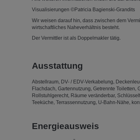
Visualisierungen ©Patricia Bagienski-Grandits
Wir weisen darauf hin, dass zwischen dem Vermitt
wirtschaftliches Naheverhältnis besteht.
Der Vermittler ist als Doppelmakler tätig.
Ausstattung
Abstellraum
DV- / EDV-Verkabelung
Deckenleu
Flachdach
Gartennutzung
Getrennte Toiletten
G
Rollstuhlgerecht
Räume veränderbar
Schlüsself
Teeküche
Terrassennutzung
U-Bahn-Nähe
kon
Energieausweis