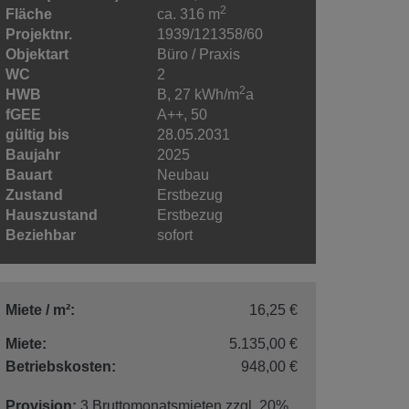
2
Fläche
ca. 316 m
Projektnr.
1939/121358/60
Objektart
Büro / Praxis
WC
2
2
HWB
B, 27 kWh/m
a
fGEE
A++, 50
gültig bis
28.05.2031
Baujahr
2025
Bauart
Neubau
Zustand
Erstbezug
Hauszustand
Erstbezug
Beziehbar
sofort
Miete / m²:
16,25 €
Miete:
5.135,00 €
Betriebskosten:
948,00 €
Provision:
3 Bruttomonatsmieten zzgl. 20%