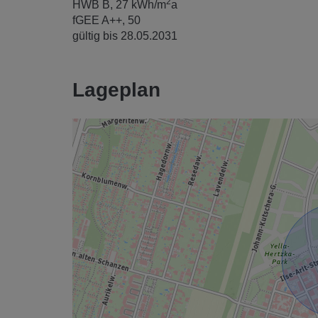
2
HWB
B, 27 kWh/m
a
fGEE
A++, 50
gültig bis
28.05.2031
Lageplan