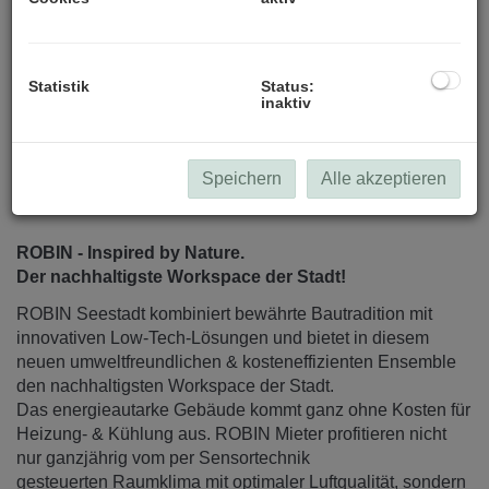
alle Visualisierungen (c) Patricia Bagienski-Grandits
Statistik
Status:
inaktiv
Speichern
Alle akzeptieren
Beschreibung
ROBIN - Inspired by Nature.
Der nachhaltigste Workspace der Stadt!
ROBIN Seestadt kombiniert bewährte Bautradition mit
innovativen Low-Tech-Lösungen und bietet in diesem
neuen umweltfreundlichen & kosteneffizienten Ensemble
den nachhaltigsten Workspace der Stadt.
Das energieautarke Gebäude kommt ganz ohne Kosten für
Heizung- & Kühlung aus. ROBIN Mieter profitieren nicht
nur ganzjährig vom per Sensortechnik
gesteuerten Raumklima mit optimaler Luftqualität, sondern