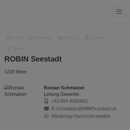
Navi
E-mail
WhatsApp
LinkedIn
Facebook
Twitter
ROBIN Seestadt
1220 Wien
Roman Schmatzer
Leitung Gewerbe
+43 664 4360663
R.Schmatzer@IMMOcontract.at
WhatsApp Nachricht senden