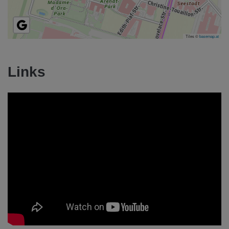
Tiles ©
basemap.at
Links