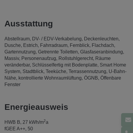
Ausstattung
Abstellraum
DV- / EDV-Verkabelung
Deckenleuchten
Dusche
Estrich
Fahrradraum
Fernblick
Flachdach
Gartennutzung
Getrennte Toiletten
Glasfaseranbindung
Massiv
Personenaufzug
Rollstuhlgerecht
Räume
veränderbar
Schlüsselfertig mit Bodenplatte
Smart Home
System
Stadtblick
Teeküche
Terrassennutzung
U-Bahn-
Nähe
kontrollierte Wohnraumlüftung
ÖGNB
Öffenbare
Fenster
Energieausweis
2
HWB
B, 27 kWh/m
a
fGEE
A++, 50