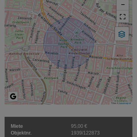
−
Tiles ©
basemap.at
Miete
95,00 €
Objektnr.
1939/122873