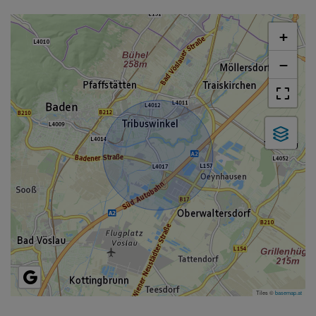
+
−
Tiles ©
basemap.at