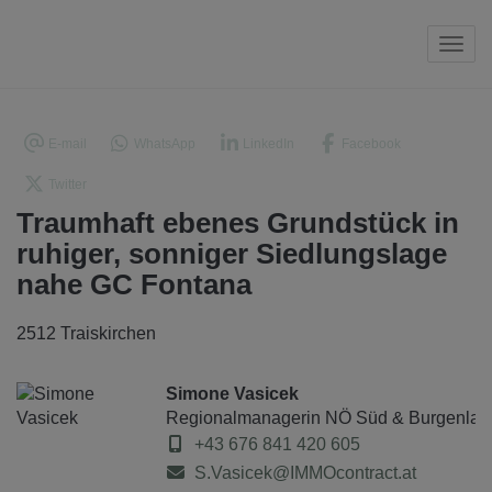
Navi
E-mail
WhatsApp
LinkedIn
Facebook
Twitter
Traumhaft ebenes Grundstück in
ruhiger, sonniger Siedlungslage
nahe GC Fontana
2512 Traiskirchen
Simone Vasicek
Regionalmanagerin NÖ Süd & Burgenlan
+43 676 841 420 605
S.Vasicek@IMMOcontract.at