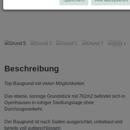
Grund 5
Beschreibung
Top-Baugrund mit vielen Möglichkeiten
Das ebene, sonnige Grundstück mit 762m2 befindet sich in
Oyenhausen in ruhiger Siedlungslage ohne
Durchzugsverkehr.
Der Baugrund ist nach Süden ausgerichtet, unbebaut und
bereits voll aufgeschlossen.