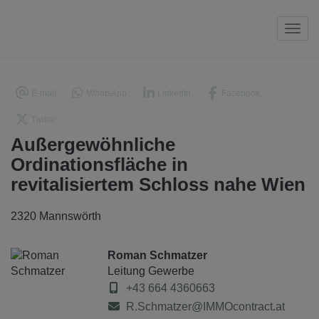
Navi
E-mail
WhatsApp
LinkedIn
Facebook
Twitter
Außergewöhnliche
Ordinationsfläche in
revitalisiertem Schloss nahe Wien
2320 Mannswörth
Roman Schmatzer
Leitung Gewerbe
+43 664 4360663
R.Schmatzer@IMMOcontract.at