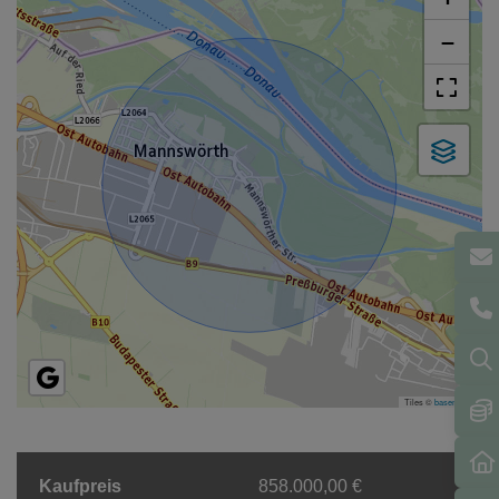
−
Tiles ©
basemap.at
Kaufpreis
858.000,00 €