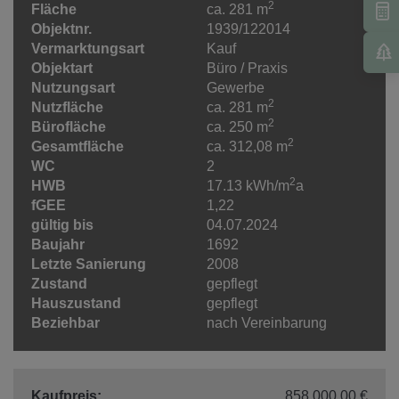
2
Fläche
ca. 281 m
Objektnr.
1939/122014
Vermarktungsart
Kauf
Objektart
Büro / Praxis
Nutzungsart
Gewerbe
2
Nutzfläche
ca. 281 m
2
Bürofläche
ca. 250 m
2
Gesamtfläche
ca. 312,08 m
WC
2
2
HWB
17.13 kWh/m
a
fGEE
1,22
gültig bis
04.07.2024
Baujahr
1692
Letzte Sanierung
2008
Zustand
gepflegt
Hauszustand
gepflegt
Beziehbar
nach Vereinbarung
Kaufpreis:
858.000,00 €