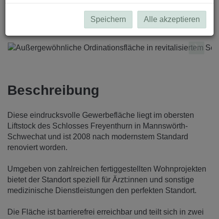
Speichern
Alle akzeptieren
Beschreibung
Diese eindrucksvolle Gewerbefläche liegt im obersten
Liftstock des Schlosses Freyenthurn in Mannswörth-
Schwechat und ist 2008 nach modernstem Standard
renoviert worden.
Umgeben von zahlreichen fertiggestellten Wohnprojekten
bietet der Standort speziell für Ärzt:innen und sonstige
medizinische Dienstleistungen den perfekten Standort.
Die Fläche ist barrierefrei erreichbar und teilt sich in zwei