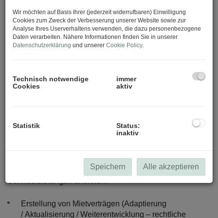
Ihnen
kaufmännisch
,
technisch
sowie
rechtlich
zur
Wir möchten auf Basis Ihrer (jederzeit widerrufbaren) Einwilligung
Cookies zum Zweck der Verbesserung unserer Website sowie zur
Seite.
Analyse Ihres Userverhaltens verwenden, die dazu personenbezogene
Wir gewährleisten eine routinierte nachhaltige
Daten verarbeiten. Nähere Informationen finden Sie in unserer
Betreuung und überzeugen mit professionellen
Datenschutzerklärung
und unserer
Cookie Policy
.
Dienstleistungen.
Ihre Erwartungen sind unser Auftrag. 365 Tage im Jahr.
Technisch notwendige
immer
In ganz Österreich.
Cookies
aktiv
Statistik
Status:
inaktiv
Eine umfangreiches Leistungsspektrum ist für uns von
Speichern
Alle akzeptieren
großer Bedeutung, daher können wir Ihnen folgende
Serviceleistungen anbieten:
Erstellung von Mietverträgen (Adaptierung
/ Aktualisierung / Weiterentwicklung – rechtliche