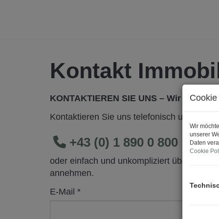
Kontakt Immobil
Cookie 
KONTAKTIEREN SIE UNS – Wir sind gerne
Kontaktieren Sie uns telefonisch unter
Wir möchte
unserer We
+43 (0) 1 890 0 800
Daten vera
Cookie Pol
oder einfach und unkompliziert über das fo
annehmen.
Technis
E-Mail