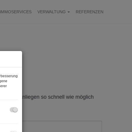
IMMOSERVICES
VERWALTUNG
REFERENZEN
erbesserung
ogene
erer
ch Ihrem Anliegen so schnell wie möglich