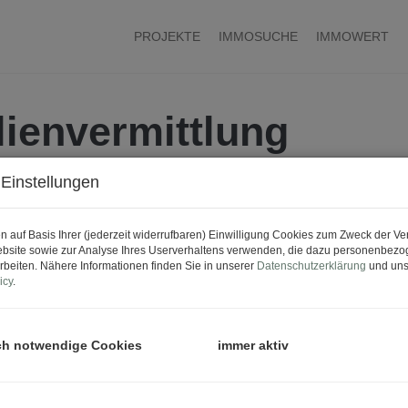
PROJEKTE
IMMOSUCHE
IMMOWERT
ienvermittlung
Einstellungen
 für Sie da.
n auf Basis Ihrer (jederzeit widerrufbaren) Einwilligung Cookies zum Zweck der V
bsite sowie zur Analyse Ihres Userverhaltens verwenden, die dazu personenbez
rbeiten. Nähere Informationen finden Sie in unserer
Datenschutzerklärung
und uns
icy
.
lgende Formular. Eine/r unserer MitarbeiterInnen wird si
ch notwendige Cookies
immer aktiv