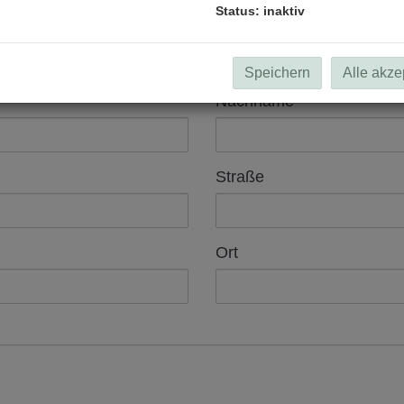
Status: inaktiv
Titel
Speichern
Alle akze
Nachname
Straße
Ort