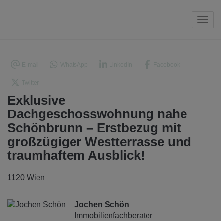
Navi
E-mail
WhatsApp
LinkedIn
Facebook
Twitter
Exklusive
Dachgeschosswohnung nahe
Schönbrunn – Erstbezug mit
großzügiger Westterrasse und
traumhaftem Ausblick!
1120 Wien
Jochen Schön
Immobilienfachberater