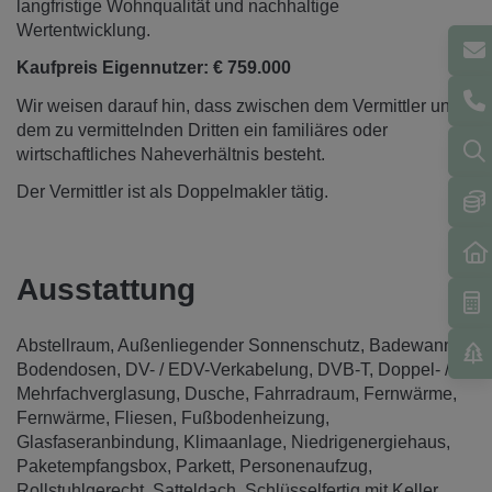
langfristige Wohnqualität und nachhaltige
Wertentwicklung.
Kaufpreis Eigennutzer: € 759.000
Wir weisen darauf hin, dass zwischen dem Vermittler und
dem zu vermittelnden Dritten ein familiäres oder
wirtschaftliches Naheverhältnis besteht.
Der Vermittler ist als Doppelmakler tätig.
Ausstattung
Abstellraum
Außenliegender Sonnenschutz
Badewanne
Bodendosen
DV- / EDV-Verkabelung
DVB-T
Doppel- /
Mehrfachverglasung
Dusche
Fahrradraum
Fernwärme
Fernwärme
Fliesen
Fußbodenheizung
Glasfaseranbindung
Klimaanlage
Niedrigenergiehaus
Paketempfangsbox
Parkett
Personenaufzug
Rollstuhlgerecht
Satteldach
Schlüsselfertig mit Keller