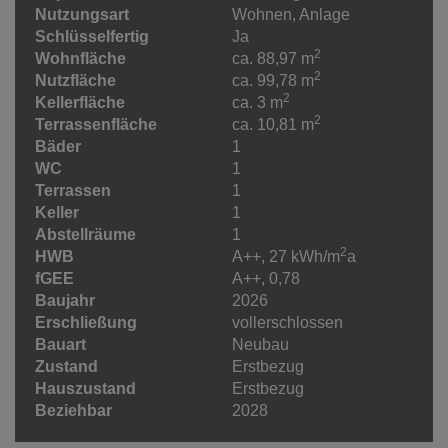
Nutzungsart
Wohnen
Anlage
Schlüsselfertig
Ja
2
Wohnfläche
ca. 88,97 m
2
Nutzfläche
ca. 99,78 m
2
Kellerfläche
ca. 3 m
2
Terrassenfläche
ca. 10,81 m
Bäder
1
WC
1
Terrassen
1
Keller
1
Abstellräume
1
2
HWB
A++, 27 kWh/m
a
fGEE
A++, 0,78
Baujahr
2026
Erschließung
vollerschlossen
Bauart
Neubau
Zustand
Erstbezug
Hauszustand
Erstbezug
Beziehbar
2028