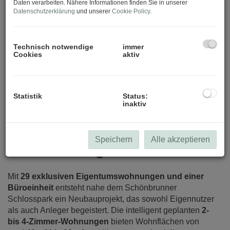
Daten verarbeiten. Nähere Informationen finden Sie in unserer
Datenschutzerklärung
und unserer
Cookie Policy
.
Technisch notwendige
immer
Cookies
aktiv
Terrasse
Statistik
Status:
inaktiv
Speichern
Alle akzeptieren
Beschreibung
Mit
29 exklusiven Eigentumswohnungen und einer
Büroeinheit
entsteht nahe dem Schönbrunner
Schlosspark ein Neubauprojekt, das sowohl Eigennutzer
als auch Anleger begeistert. Die intelligent geplanten
2-
bis 4-Zimmer-Wohnungen
bieten Wohnflächen von