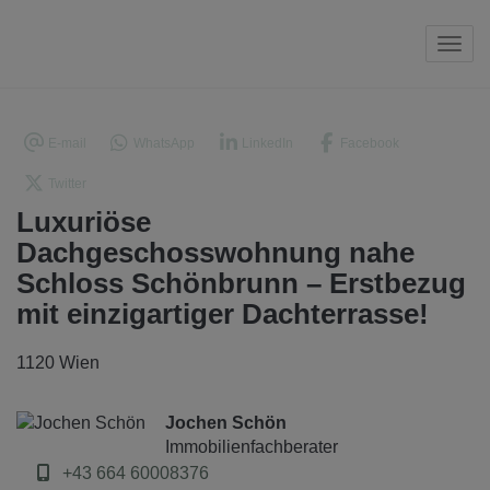
Navi
E-mail
WhatsApp
LinkedIn
Facebook
Twitter
Luxuriöse
Dachgeschosswohnung nahe
Schloss Schönbrunn – Erstbezug
mit einzigartiger Dachterrasse!
1120 Wien
Jochen Schön
Immobilienfachberater
+43 664 60008376