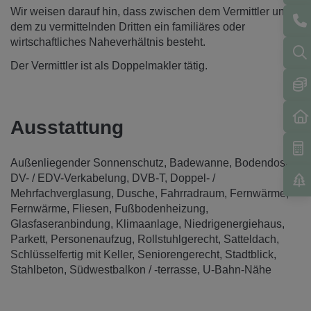
Wir weisen darauf hin, dass zwischen dem Vermittler und
dem zu vermittelnden Dritten ein familiäres oder
wirtschaftliches Naheverhältnis besteht.
Der Vermittler ist als Doppelmakler tätig.
Ausstattung
Außenliegender Sonnenschutz
Badewanne
Bodendosen
DV- / EDV-Verkabelung
DVB-T
Doppel- /
Mehrfachverglasung
Dusche
Fahrradraum
Fernwärme
Fernwärme
Fliesen
Fußbodenheizung
Glasfaseranbindung
Klimaanlage
Niedrigenergiehaus
Parkett
Personenaufzug
Rollstuhlgerecht
Satteldach
Schlüsselfertig mit Keller
Seniorengerecht
Stadtblick
Stahlbeton
Südwestbalkon / -terrasse
U-Bahn-Nähe