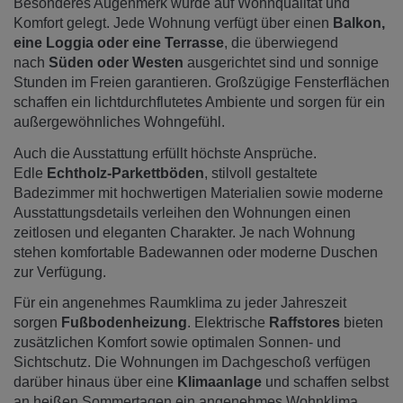
Besonderes Augenmerk wurde auf Wohnqualität und
Komfort gelegt. Jede Wohnung verfügt über einen
Balkon,
eine Loggia oder eine Terrasse
, die überwiegend
nach
Süden oder Westen
ausgerichtet sind und sonnige
Stunden im Freien garantieren. Großzügige Fensterflächen
schaffen ein lichtdurchflutetes Ambiente und sorgen für ein
außergewöhnliches Wohngefühl.
Auch die Ausstattung erfüllt höchste Ansprüche.
Edle
Echtholz-Parkettböden
, stilvoll gestaltete
Badezimmer mit hochwertigen Materialien sowie moderne
Ausstattungsdetails verleihen den Wohnungen einen
zeitlosen und eleganten Charakter. Je nach Wohnung
stehen komfortable Badewannen oder moderne Duschen
zur Verfügung.
Für ein angenehmes Raumklima zu jeder Jahreszeit
sorgen
Fußbodenheizung
. Elektrische
Raffstores
bieten
zusätzlichen Komfort sowie optimalen Sonnen- und
Sichtschutz. Die Wohnungen im Dachgeschoß verfügen
darüber hinaus über eine
Klimaanlage
und schaffen selbst
an heißen Sommertagen ein angenehmes Wohnklima.