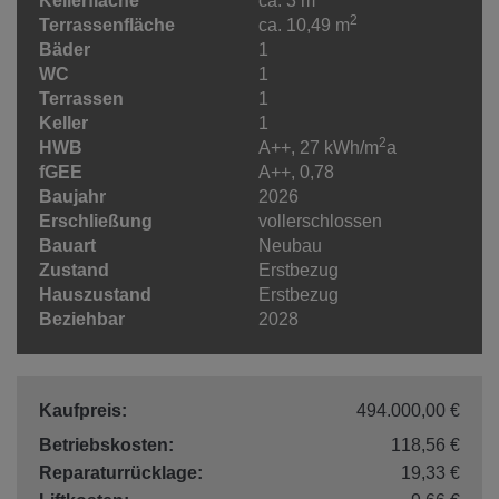
Kellerfläche
ca. 3 m
2
Terrassenfläche
ca. 10,49 m
Bäder
1
WC
1
Terrassen
1
Keller
1
2
HWB
A++, 27 kWh/m
a
fGEE
A++, 0,78
Baujahr
2026
Erschließung
vollerschlossen
Bauart
Neubau
Zustand
Erstbezug
Hauszustand
Erstbezug
Beziehbar
2028
Kaufpreis:
494.000,00 €
Betriebskosten:
118,56 €
Reparaturrücklage:
19,33 €