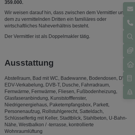
359.000.
Wir weisen darauf hin, dass zwischen dem Vermittler und
dem zu vermittelnden Dritten ein familiäres oder
wirtschaftliches Naheverhältnis besteht.
Der Vermittler ist als Doppelmakler tätig.
Ausstattung
Abstellraum
Bad mit WC
Badewanne
Bodendosen
DV- /
EDV-Verkabelung
DVB-T
Dusche
Fahrradraum
Fernwärme
Fernwärme
Fliesen
Fußbodenheizung
Glasfaseranbindung
Kunststofffenster
Niedrigenergiehaus
Paketempfangsbox
Parkett
Personenaufzug
Rollstuhlgerecht
Satteldach
Schlüsselfertig mit Keller
Stadtblick
Stahlbeton
U-Bahn-
Nähe
Westbalkon / -terrasse
kontrollierte
Wohnraumlüftung