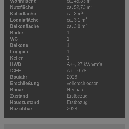
Wohnfläche
ca. 45,83 m
2
Nutzfläche
ca. 52,73 m
2
Kellerfläche
ca. 3 m
2
Loggiafläche
ca. 3,1 m
2
Balkonfläche
ca. 3,8 m
Bäder
1
WC
1
Balkone
1
Loggien
1
Keller
1
2
HWB
A++, 27 kWh/m
a
fGEE
A++, 0,78
Baujahr
2026
Erschließung
vollerschlossen
Bauart
Neubau
Zustand
Erstbezug
Hauszustand
Erstbezug
Beziehbar
2028