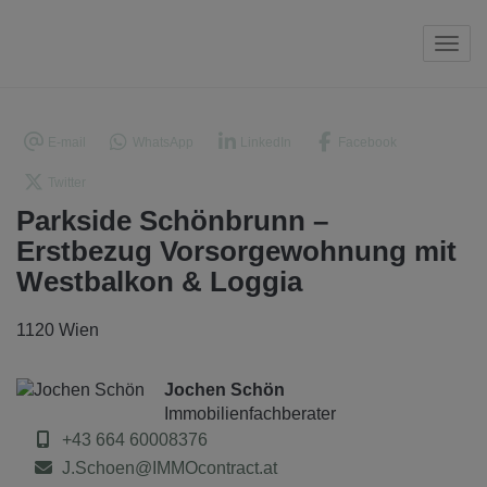
Navi
E-mail
WhatsApp
LinkedIn
Facebook
Twitter
Parkside Schönbrunn –
Erstbezug Vorsorgewohnung mit
Westbalkon & Loggia
1120 Wien
Jochen Schön
Immobilienfachberater
+43 664 60008376
J.Schoen@IMMOcontract.at