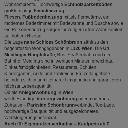
Wohnambiente. Hochwertige
Echtholzparkettböden
,
großformatige
Feinsteinzeug
Fliesen
,
Fußbodenheizung
mittels Fernwärme, ein
modernes Badezimmer mit Badewanne und Dusche sowie
ein Personenaufzug sorgen für zeitgemäßen Wohnkomfort
auf hohem Niveau.
Die Lage
nahe Schloss Schönbrunn
zählt zu den
begehrtesten Wohngegenden in
1120 Wien
. Die
U4
Meidlinger Hauptstraße
, Bus, Straßenbahn und der
Bahnhof Meidling sind in wenigen Minuten erreichbar.
Einkaufsmöglichkeiten, Restaurants, Schulen,
Kindergärten, Ärzte und zahlreiche Freizeitangebote
befinden sich in unmittelbarer Umgebung und garantieren
höchste Lebensqualität.
Ob als
Anlegerwohnung in Wien
,
wertbeständige
Vorsorgewohnung
oder modernes
Zuhause –
Parkside Schönbrunn
verbindet Top-Lage,
hochwertige Bauqualität und ausgezeichnetes
Wertsteigerungspotenzial.
Auch für Eigennutzer verfügbar – Kaufpreis ab €