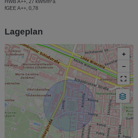
2
HWB
A++, 27 kWh/m
a
fGEE
A++, 0,78
Lageplan
+
−