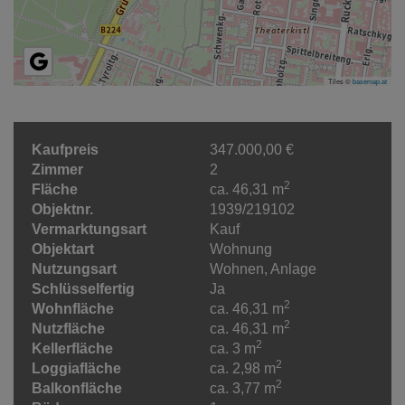
Tiles ©
basemap.at
Kaufpreis
347.000,00 €
Zimmer
2
2
Fläche
ca. 46,31 m
Objektnr.
1939/219102
Vermarktungsart
Kauf
Objektart
Wohnung
Nutzungsart
Wohnen
Anlage
Schlüsselfertig
Ja
2
Wohnfläche
ca. 46,31 m
2
Nutzfläche
ca. 46,31 m
2
Kellerfläche
ca. 3 m
2
Loggiafläche
ca. 2,98 m
2
Balkonfläche
ca. 3,77 m