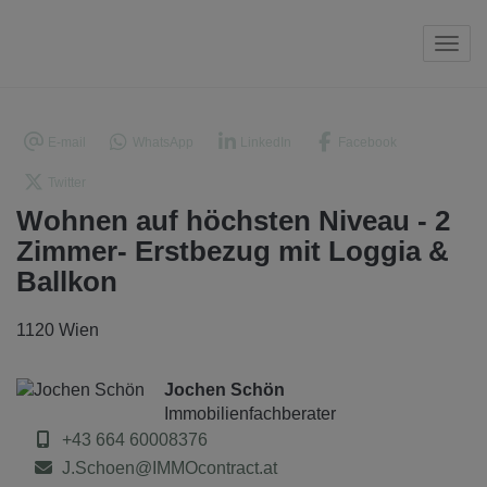
Navi
E-mail
WhatsApp
LinkedIn
Facebook
Twitter
Wohnen auf höchsten Niveau - 2
Zimmer- Erstbezug mit Loggia &
Ballkon
1120 Wien
Jochen Schön
Immobilienfachberater
+43 664 60008376
J.Schoen@IMMOcontract.at