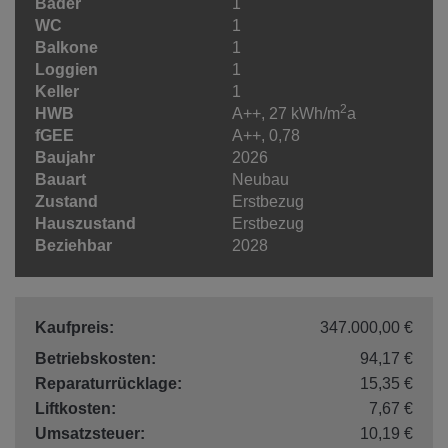
Bäder
1
WC
1
Balkone
1
Loggien
1
Keller
1
2
HWB
A++, 27 kWh/m
a
fGEE
A++, 0,78
Baujahr
2026
Bauart
Neubau
Zustand
Erstbezug
Hauszustand
Erstbezug
Beziehbar
2028
Kaufpreis:
347.000,00 €
Betriebskosten:
94,17 €
Reparaturrücklage:
15,35 €
Liftkosten:
7,67 €
Umsatzsteuer:
10,19 €