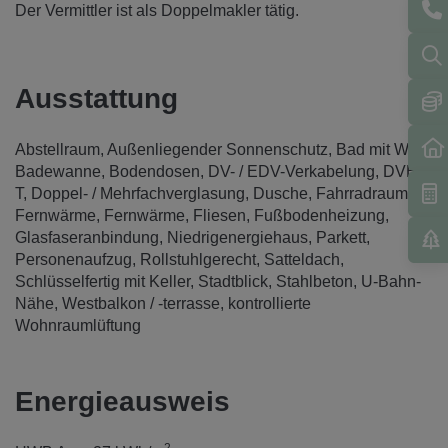
Der Vermittler ist als Doppelmakler tätig.
Ausstattung
Abstellraum
Außenliegender Sonnenschutz
Bad mit WC
Badewanne
Bodendosen
DV- / EDV-Verkabelung
DVB-
T
Doppel- / Mehrfachverglasung
Dusche
Fahrradraum
Fernwärme
Fernwärme
Fliesen
Fußbodenheizung
Glasfaseranbindung
Niedrigenergiehaus
Parkett
Personenaufzug
Rollstuhlgerecht
Satteldach
Schlüsselfertig mit Keller
Stadtblick
Stahlbeton
U-Bahn-
Nähe
Westbalkon / -terrasse
kontrollierte
Wohnraumlüftung
Energieausweis