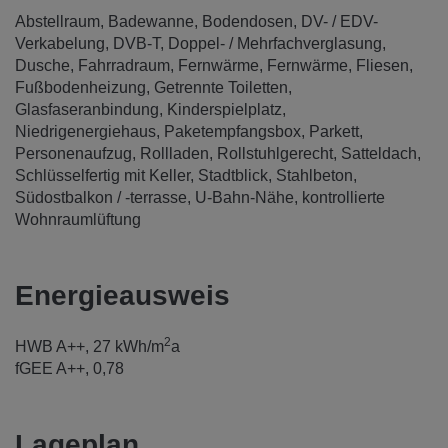
Abstellraum
Badewanne
Bodendosen
DV- / EDV-
Verkabelung
DVB-T
Doppel- / Mehrfachverglasung
Dusche
Fahrradraum
Fernwärme
Fernwärme
Fliesen
Fußbodenheizung
Getrennte Toiletten
Glasfaseranbindung
Kinderspielplatz
Niedrigenergiehaus
Paketempfangsbox
Parkett
Personenaufzug
Rollladen
Rollstuhlgerecht
Satteldach
Schlüsselfertig mit Keller
Stadtblick
Stahlbeton
Südostbalkon / -terrasse
U-Bahn-Nähe
kontrollierte
Wohnraumlüftung
Energieausweis
2
HWB
A++, 27 kWh/m
a
fGEE
A++, 0,78
Lageplan