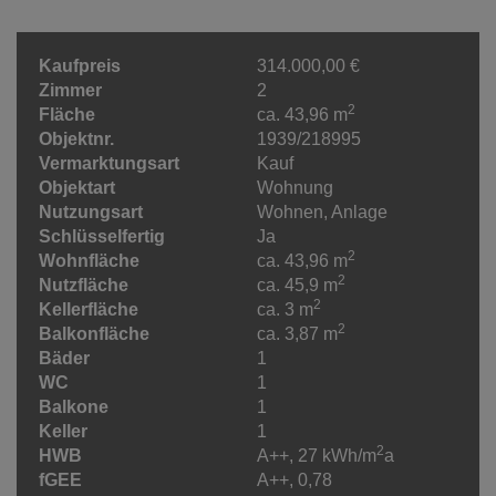
Kaufpreis
314.000,00 €
Zimmer
2
2
Fläche
ca. 43,96 m
Objektnr.
1939/218995
Vermarktungsart
Kauf
Objektart
Wohnung
Nutzungsart
Wohnen
Anlage
Schlüsselfertig
Ja
2
Wohnfläche
ca. 43,96 m
2
Nutzfläche
ca. 45,9 m
2
Kellerfläche
ca. 3 m
2
Balkonfläche
ca. 3,87 m
Bäder
1
WC
1
Balkone
1
Keller
1
2
HWB
A++, 27 kWh/m
a
fGEE
A++, 0,78