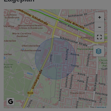
+
−
Tiles ©
basemap.at