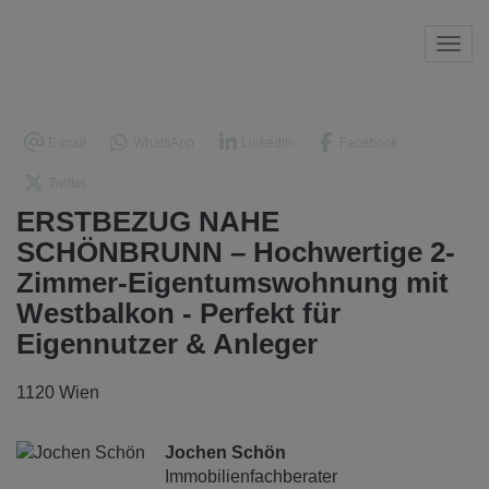
Navi
E-mail
WhatsApp
LinkedIn
Facebook
Twitter
ERSTBEZUG NAHE
SCHÖNBRUNN – Hochwertige 2-
Zimmer-Eigentumswohnung mit
Westbalkon - Perfekt für
Eigennutzer & Anleger
1120 Wien
Jochen Schön
Immobilienfachberater