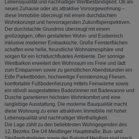
Lebensqualität und nachhaltiger Wertbeständigkeit. Ob als
neues Zuhause oder als attraktive Vorsorgewohnung –
diese Immobilie überzeugt mit einem durchdachten
Wohnkonzept und hervorragenden Zukunftsperspektiven.
Der durchdachte Grundriss überzeugt mit einem
großzügigen, offen gestalteten Wohn- und Essbereich
inklusive moderner Einbauküche. Große Fensterflächen
schaffen eine helle, freundliche Wohnatmosphäre und
sorgen für ein lichtdurchflutetes Ambiente. Der sonnige
Westbalkon erweitert den Wohnraum ins Freie und lädt
zum Entspannen sowie zu gemütlichen Abendstunden ein
Edle Parkettböden, hochwertige Feinsteinzeug Fliesen,
komfortable Fußbodenheizung mittels Fernwärme sowie
ein stilvoll ausgestattetes Badezimmer mit Badewanne und
Dusche garantieren höchsten Wohnkomfort und eine
langlebige Ausstattung. Die moderne Bauqualität macht
diese Wohnung zu einer attraktiven Immobilie mit hoher
Lebensqualität und nachhaltiger Werthaltigkeit.
Die Lage zählt zu den beliebtesten Wohngegenden des
12. Bezirks: Die U4 Meidlinger Hauptstraße, Bus- und
Straßenbahnlinien sowie der Bahnhof Meidling sind rasch