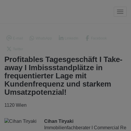
Navi
E-mail
WhatsApp
LinkedIn
Facebook
Twitter
Profitables Tagesgeschäft I Take-
away I Imbissstandplätze in
frequentierter Lage mit
Kundenfrequenz und starkem
Umsatzpotenzial!
1120 Wien
Cihan Tiryaki
Immobilienfachberater I Commercial Real