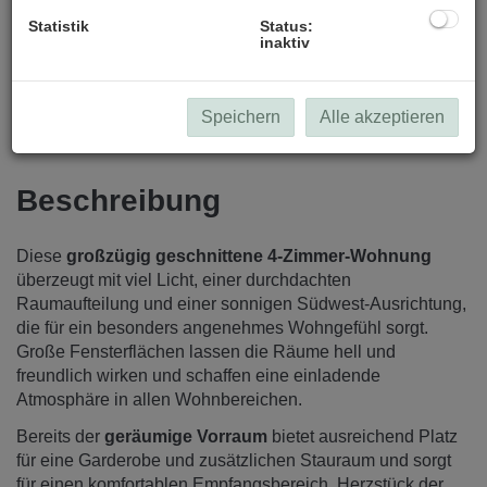
Statistik
Status:
inaktiv
Speichern
Alle akzeptieren
Beschreibung
Diese
großzügig geschnittene 4-Zimmer-Wohnung
überzeugt mit viel Licht, einer durchdachten
Raumaufteilung und einer sonnigen Südwest-Ausrichtung,
die für ein besonders angenehmes Wohngefühl sorgt.
Große Fensterflächen lassen die Räume hell und
freundlich wirken und schaffen eine einladende
Atmosphäre in allen Wohnbereichen.
Bereits der
geräumige Vorraum
bietet ausreichend Platz
für eine Garderobe und zusätzlichen Stauraum und sorgt
für einen komfortablen Empfangsbereich. Herzstück der