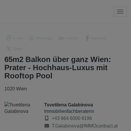
Navi
E-mail
WhatsApp
LinkedIn
Facebook
Twitter
65m2 Balkon über ganz Wien:
Prater - Hochhaus-Luxus mit
Rooftop Pool
1020 Wien
Tsvetilena Galabinova
Immobilienfachberaterin
+43 664 6000 8196
T.Galabinova@IMMOcontract.at