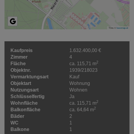
Tiles ©
basemap.at
Kaufpreis
1.632.400,00 €
Zimmer
4
2
Fläche
ca. 115,71 m
Objektnr.
1939/218023
Vermarktungsart
Kauf
Objektart
Wohnung
Nutzungsart
Wohnen
Schlüsselfertig
Ja
2
Wohnfläche
ca. 115,71 m
2
Balkonfläche
ca. 64,64 m
Bäder
2
WC
1
Balkone
1