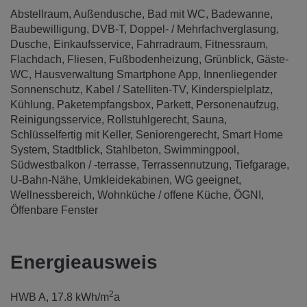
Abstellraum
Außendusche
Bad mit WC
Badewanne
Baubewilligung
DVB-T
Doppel- / Mehrfachverglasung
Dusche
Einkaufsservice
Fahrradraum
Fitnessraum
Flachdach
Fliesen
Fußbodenheizung
Grünblick
Gäste-
WC
Hausverwaltung Smartphone App
Innenliegender
Sonnenschutz
Kabel / Satelliten-TV
Kinderspielplatz
Kühlung
Paketempfangsbox
Parkett
Personenaufzug
Reinigungsservice
Rollstuhlgerecht
Sauna
Schlüsselfertig mit Keller
Seniorengerecht
Smart Home
System
Stadtblick
Stahlbeton
Swimmingpool
Südwestbalkon / -terrasse
Terrassennutzung
Tiefgarage
U-Bahn-Nähe
Umkleidekabinen
WG geeignet
Wellnessbereich
Wohnküche / offene Küche
ÖGNI
Öffenbare Fenster
Energieausweis
2
HWB
A, 17.8 kWh/m
a